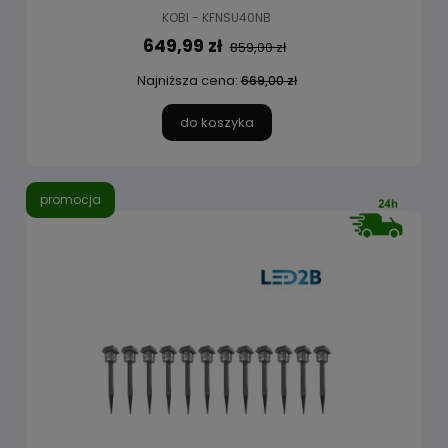
KOBI - KFNSU40NB
649,99 zł
859,00 zł
Najniższa cena:
669,00 zł
do koszyka
promocja