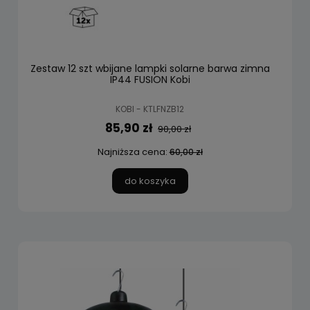
Zestaw 12 szt wbijane lampki solarne barwa zimna
IP44 FUSION Kobi
KOBI - KTLFNZB12
85,90 zł
90,00 zł
Najniższa cena:
60,00 zł
do koszyka