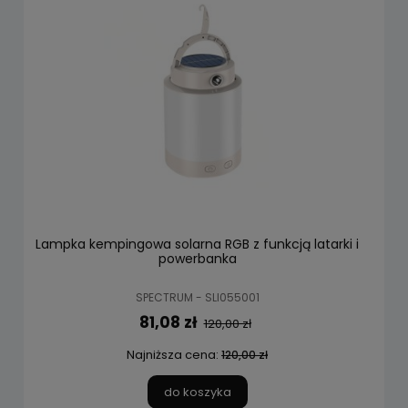
Lampka kempingowa solarna RGB z funkcją latarki i
powerbanka
SPECTRUM - SLI055001
81,08 zł
120,00 zł
Najniższa cena:
120,00 zł
do koszyka