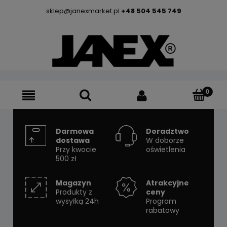
sklep@janexmarket.pl
+48 504 545 749
Darmowa
Doradztwo
dostawa
W doborze
Przy kwocie
oświetlenia
500 zł
Magazyn
Atrakcyjne
Produkty z
ceny
wysyłką 24h
Program
rabatowy