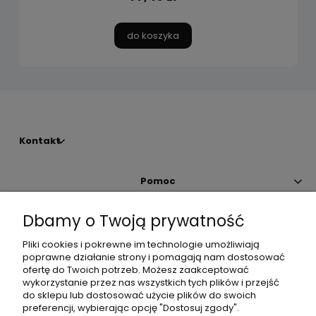
do koszyka
Kontakt
Pomoc
Dbamy o Twoją prywatność
Moje konto
Pliki cookies i pokrewne im technologie umożliwiają
poprawne działanie strony i pomagają nam dostosować
Płatności i dostawa
ofertę do Twoich potrzeb. Możesz zaakceptować
wykorzystanie przez nas wszystkich tych plików i przejść
do sklepu lub dostosować użycie plików do swoich
Informacje
preferencji, wybierając opcję "Dostosuj zgody".