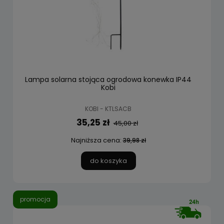
Lampa solarna stojąca ogrodowa konewka IP44
Kobi
KOBI - KTLSACB
35,25 zł
45,00 zł
Najniższa cena:
39,98 zł
do koszyka
promocja