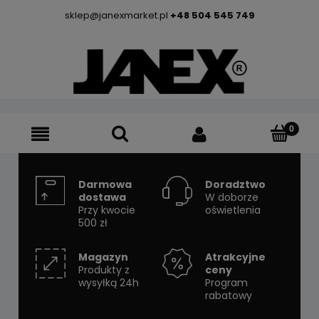
sklep@janexmarket.pl
+48 504 545 749
Darmowa
Doradztwo
dostawa
W doborze
Przy kwocie
oświetlenia
500 zł
Magazyn
Atrakcyjne
Produkty z
ceny
wysyłką 24h
Program
rabatowy