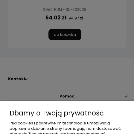
SPECTRUM - SLIP003008
54,03 zł
94,97 zł
do koszyka
Kontakt
Pomoc
Dbamy o Twoją prywatność
Moje konto
Pliki cookies i pokrewne im technologie umożliwiają
poprawne działanie strony i pomagają nam dostosować
Płatności i dostawa
ofertę do Twoich potrzeb. Możesz zaakceptować