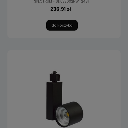
SPECTRUM - SLI033002NW_24ST
236,91 zł
do koszyka