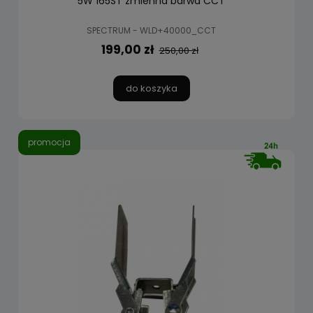
5W 165ST zmienna barwa CCT
SPECTRUM - WLD+40000_CCT
199,00 zł
250,00 zł
do koszyka
promocja