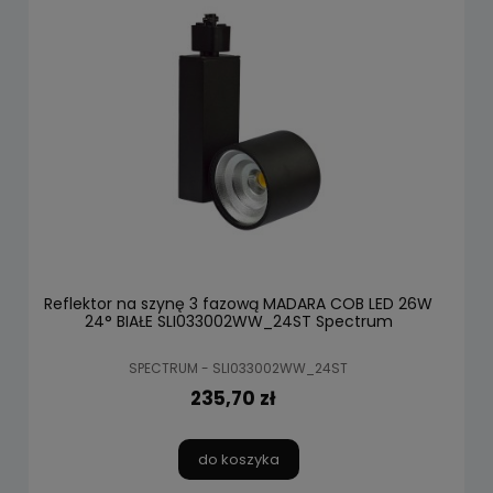
Reflektor na szynę 3 fazową MADARA COB LED 26W
24° BIAŁE SLI033002WW_24ST Spectrum
SPECTRUM - SLI033002WW_24ST
235,70 zł
do koszyka