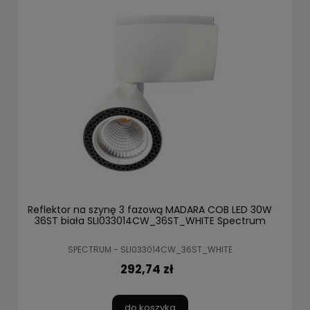
Reflektor na szynę 3 fazową MADARA COB LED 30W
36ST biała SLI033014CW_36ST_WHITE Spectrum
SPECTRUM - SLI033014CW_36ST_WHITE
292,74 zł
do koszyka