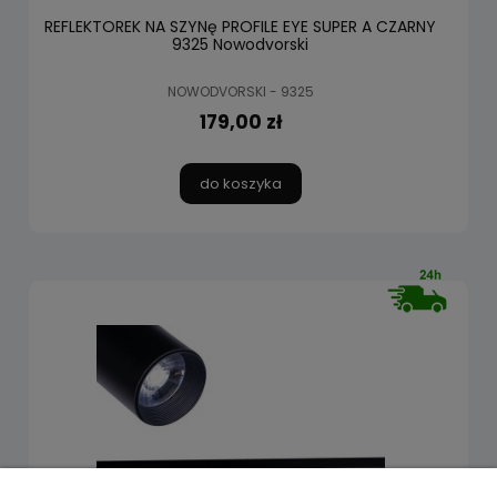
REFLEKTOREK NA SZYNę PROFILE EYE SUPER A CZARNY
9325 Nowodvorski
NOWODVORSKI - 9325
179,00 zł
do koszyka