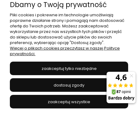
Dbamy o Twoją prywatność
Pliki cookies i pokrewne im technologie umożliwiają
poprawne działanie strony i pomagają nam dostosować
ofertę do Twoich potrzeb. Możesz zaakceptować
wykorzystanie przez nas wszystkich tych plików i przejść
do sklepu lub dostosować użycie plików do swoich
preferencji, wybierając opcję "Dostosuj zgody".
Reflektorek na szynoprzewód PROFILE IRIS LED 12W
Więcej o plikach cookies przeczytasz w naszej Polityce
BLACK 9003 Nowodvorski Lighting
prywatności.
NOWODVORSKI - 9003
zaakceptuj tylko niezbędne
185,00 zł
dostosuj zgody
do koszyka
zaakceptuj wszystkie