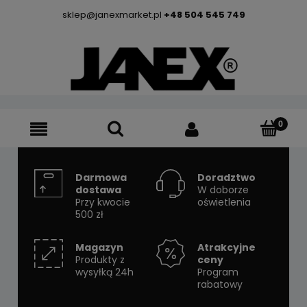
sklep@janexmarket.pl
+48 504 545 749
Darmowa
Doradztwo
dostawa
W doborze
Przy kwocie
oświetlenia
500 zł
Magazyn
Atrakcyjne
Produkty z
ceny
wysyłką 24h
Program
rabatowy