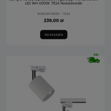
LED WH 4000K 7624 Nowodvorski
NOWODVORSKI - 7624
239,00 zł
do koszyka