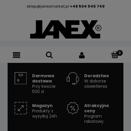
sklep@janexmarket.pl
+48 504 545 749
Darmowa
Doradztwo
dostawa
W doborze
Przy kwocie
oświetlenia
500 zł
Magazyn
Atrakcyjne
Produkty z
ceny
wysyłką 24h
Program
rabatowy