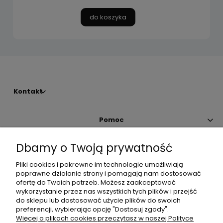
do koszyka
Kontakt
Pomoc
Dbamy o Twoją prywatność
Moje konto
Pliki cookies i pokrewne im technologie umożliwiają
poprawne działanie strony i pomagają nam dostosować
Płatności i dostawa
ofertę do Twoich potrzeb. Możesz zaakceptować
wykorzystanie przez nas wszystkich tych plików i przejść
do sklepu lub dostosować użycie plików do swoich
Informacje
preferencji, wybierając opcję "Dostosuj zgody".
Więcej o plikach cookies przeczytasz w naszej Polityce