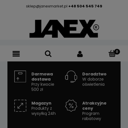
sklep@janexmarket.pl
+48 504 545 749
Darmowa
Doradztwo
dostawa
W doborze
Przy kwocie
oświetlenia
500 zł
Magazyn
Atrakcyjne
Produkty z
ceny
wysyłką 24h
Program
rabatowy