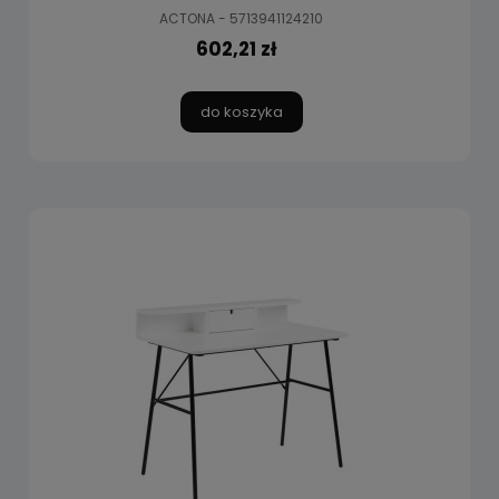
ACTONA - 5713941124210
602,21 zł
do koszyka