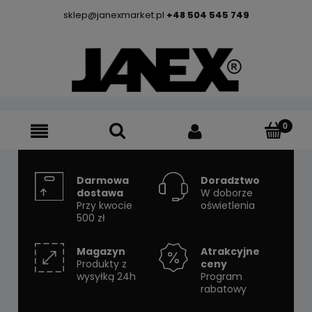
sklep@janexmarket.pl
+48 504 545 749
Darmowa
Doradztwo
dostawa
W doborze
Przy kwocie
oświetlenia
500 zł
Magazyn
Atrakcyjne
Produkty z
ceny
wysyłką 24h
Program
rabatowy