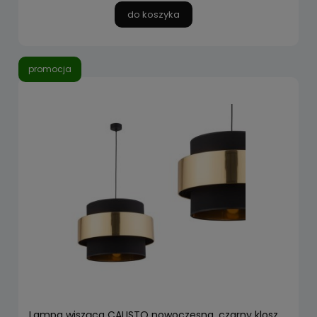
do koszyka
promocja
Lampa wisząca CALISTO nowoczesna, czarny klosz