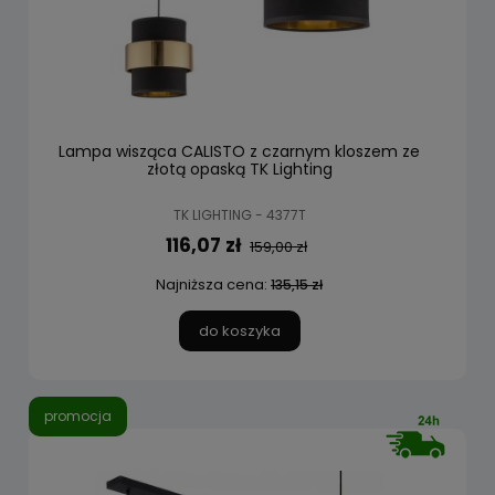
Lampa wisząca CALISTO z czarnym kloszem ze
złotą opaską TK Lighting
TK LIGHTING - 4377T
116,07 zł
159,00 zł
Najniższa cena:
135,15 zł
do koszyka
promocja