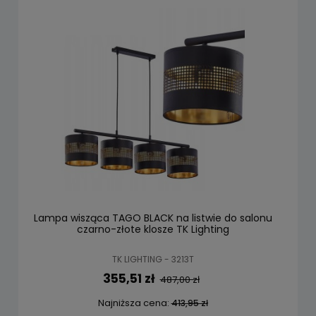
Lampa wisząca TAGO BLACK na listwie do salonu
czarno-złote klosze TK Lighting
TK LIGHTING - 3213T
355,51 zł
487,00 zł
Najniższa cena:
413,95 zł