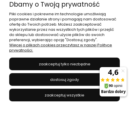
Dbamy o Twoją prywatność
Pliki cookies i pokrewne im technologie umożliwiają
poprawne działanie strony i pomagają nam dostosować
ofertę do Twoich potrzeb. Możesz zaakceptować
Lampa sufitowa / plafon RONDO KIDS
wykorzystanie przez nas wszystkich tych plików i przejść
niebieska/biała do pokoju dziecięcego TK Lighting
do sklepu lub dostosować użycie plików do swoich
preferencji, wybierając opcję "Dostosuj zgody".
TK LIGHTING - 3229T
Więcej o plikach cookies przeczytasz w naszej Polityce
309,00 zł
prywatności.
zaakceptuj tylko niezbędne
do koszyka
dostosuj zgody
zaakceptuj wszystkie