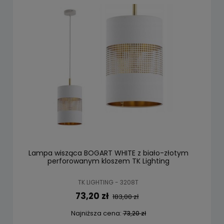
Lampa wisząca BOGART WHITE z biało-złotym
perforowanym kloszem TK Lighting
TK LIGHTING - 3208T
73,20 zł
183,00 zł
Najniższa cena:
73,20 zł