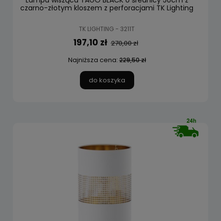
Lampa wisząca TAGO BLACK o średnicy 50cm z
czarno-złotym kloszem z perforacjami TK Lighting
TK LIGHTING - 3211T
197,10 zł
270,00 zł
Najniższa cena:
229,50 zł
do koszyka