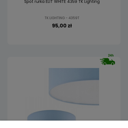
Spot rurka ELIT WHITE 4359 TK Lighting
TK LIGHTING - 4359T
95,00 zł