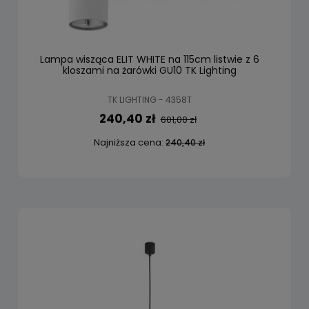
Lampa wisząca ELIT WHITE na 115cm listwie z 6
kloszami na żarówki GU10 TK Lighting
TK LIGHTING - 4358T
240,40 zł
601,00 zł
Najniższa cena:
240,40 zł