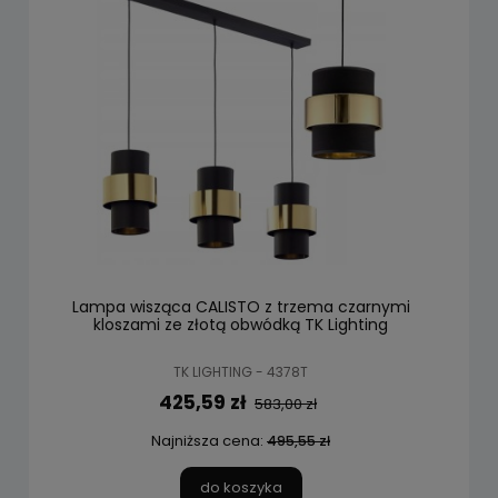
Lampa wisząca CALISTO z trzema czarnymi
kloszami ze złotą obwódką TK Lighting
TK LIGHTING - 4378T
425,59 zł
583,00 zł
Najniższa cena:
495,55 zł
do koszyka