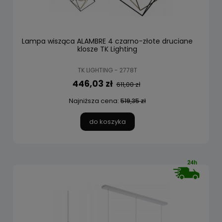
Lampa wisząca ALAMBRE 4 czarno-złote druciane
klosze TK Lighting
TK LIGHTING - 2778T
446,03 zł
611,00 zł
Najniższa cena:
519,35 zł
do koszyka