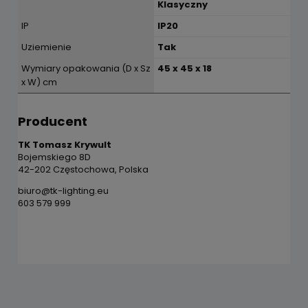
Klasyczny
IP
IP20
Uziemienie
Tak
Wymiary opakowania (D x Sz
45 x 45 x 18
x W) cm
Producent
TK Tomasz Krywult
Bojemskiego 8D
42-202 Częstochowa, Polska
biuro@tk-lighting.eu
603 579 999