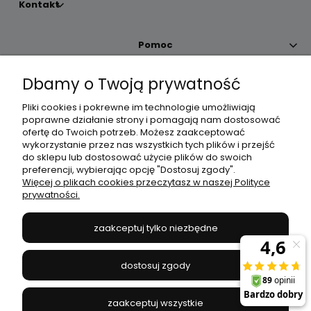
Kontakt
Pomoc
Dbamy o Twoją prywatność
Moje konto
Pliki cookies i pokrewne im technologie umożliwiają
poprawne działanie strony i pomagają nam dostosować
Płatności i dostawa
ofertę do Twoich potrzeb. Możesz zaakceptować
wykorzystanie przez nas wszystkich tych plików i przejść
do sklepu lub dostosować użycie plików do swoich
Informacje
preferencji, wybierając opcję "Dostosuj zgody".
Więcej o plikach cookies przeczytasz w naszej Polityce
prywatności.
O nas
zaakceptuj tylko niezbędne
JANEX
// ul. Przemysłowa 11a, 75-216 Koszalin //
NIP
669-050-03-43
dostosuj zgody
//
Tel.:
504 545 749
//
E-mail:
sklep@janexmarket.pl
zaakceptuj wszystkie