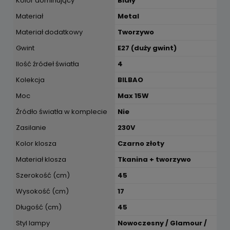
Kolor dominujący
Biały
Materiał
Metal
Materiał dodatkowy
Tworzywo
Gwint
E27 (duży gwint)
Ilość źródeł światła
4
Kolekcja
BILBAO
Moc
Max 15W
Źródło światła w komplecie
Nie
Zasilanie
230V
Kolor klosza
Czarno złoty
Materiał klosza
Tkanina + tworzywo
Szerokość (cm)
45
Wysokość (cm)
17
Długość (cm)
45
Styl lampy
Nowoczesny / Glamour /