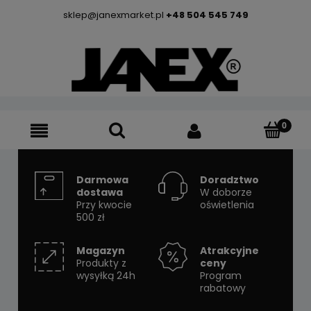
sklep@janexmarket.pl
+48 504 545 749
Darmowa
Doradztwo
dostawa
W doborze
Przy kwocie
oświetlenia
500 zł
Magazyn
Atrakcyjne
Produkty z
ceny
wysyłką 24h
Program
rabatowy