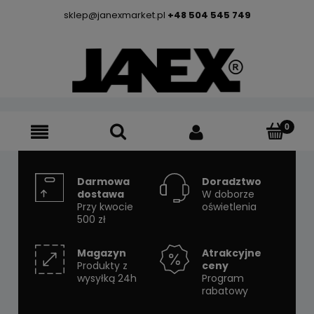
sklep@janexmarket.pl
+48 504 545 749
Darmowa
Doradztwo
dostawa
W doborze
Przy kwocie
oświetlenia
500 zł
Magazyn
Atrakcyjne
Produkty z
ceny
wysyłką 24h
Program
rabatowy