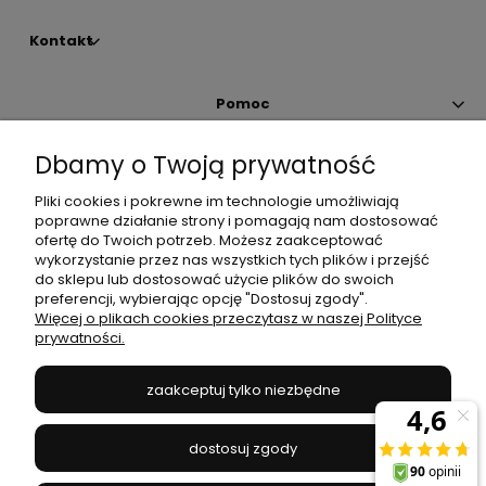
Kontakt
Pomoc
Dbamy o Twoją prywatność
Moje konto
Pliki cookies i pokrewne im technologie umożliwiają
poprawne działanie strony i pomagają nam dostosować
Płatności i dostawa
ofertę do Twoich potrzeb. Możesz zaakceptować
wykorzystanie przez nas wszystkich tych plików i przejść
do sklepu lub dostosować użycie plików do swoich
Informacje
preferencji, wybierając opcję "Dostosuj zgody".
Więcej o plikach cookies przeczytasz w naszej Polityce
prywatności.
O nas
zaakceptuj tylko niezbędne
JANEX
// ul. Przemysłowa 11a, 75-216 Koszalin //
NIP
669-050-03-43
dostosuj zgody
//
Tel.:
504 545 749
//
E-mail:
sklep@janexmarket.pl