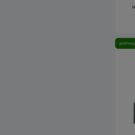
N
promoc