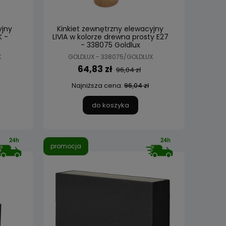
yjny
Kinkiet zewnętrzny elewacyjny
K -
LIVIA w kolorze drewna prosty E27
- 338075 Goldlux
X
GOLDLUX - 338075/GOLDLUX
64,83 zł
96,04 zł
Najniższa cena:
96,04 zł
do koszyka
promocja