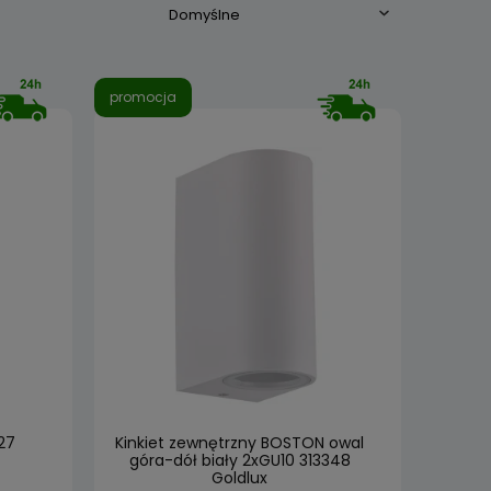
promocja
27
Kinkiet zewnętrzny BOSTON owal
góra-dół biały 2xGU10 313348
Goldlux