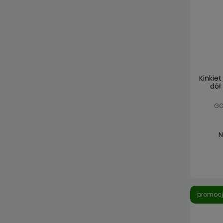
Kinkie
dół
GO
N
promoc