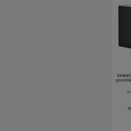
Kinkie
prosto
GO
N