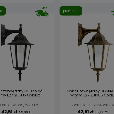
ja
promocja
et zewnętrzny LIGURIA dół
Kinkiet zewnętrzny LIGURIA
rny E27 201935 Goldlux
patyna E27 201966 Goldl
LDLUX - 201935/GOLDLUX
GOLDLUX - 201966/GOLDLU
42,51 zł
42,51 zł
59,00 zł
59,00 zł