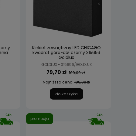
zarny
Kinkiet zewnętrzny LED CHICAGO
enia
kwadrat góra-dół czarny 315656
Goldlux
X
GOLDLUX - 315656/GOLDLUX
79,70 zł
109,00 zł
Najniższa cena:
109,00 zł
do koszyka
promocja