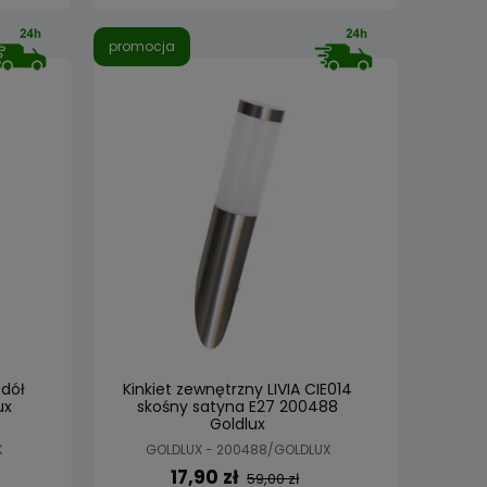
promocja
 dół
Kinkiet zewnętrzny LIVIA CIE014
ux
skośny satyna E27 200488
Goldlux
X
GOLDLUX - 200488/GOLDLUX
17,90 zł
59,00 zł