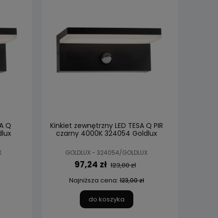
SA Q
Kinkiet zewnętrzny LED TESA Q PIR
lux
czarny 4000K 324054 Goldlux
X
GOLDLUX - 324054/GOLDLUX
97,24 zł
123,00 zł
Najniższa cena:
123,00 zł
do koszyka