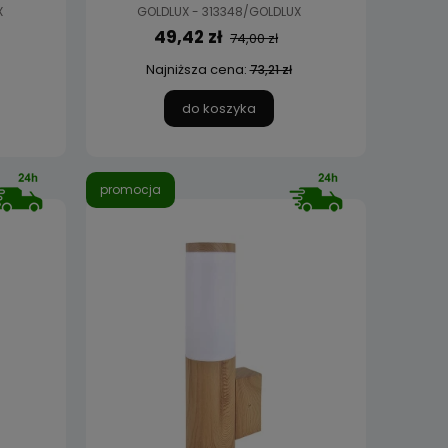
X
GOLDLUX - 313348/GOLDLUX
49,42 zł
74,00 zł
Najniższa cena:
73,21 zł
do koszyka
promocja