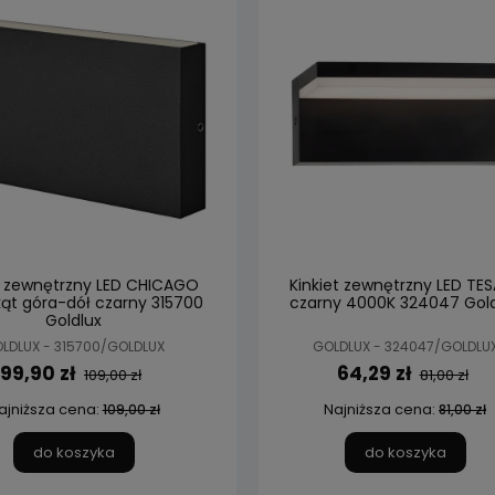
t zewnętrzny LED CHICAGO
Kinkiet zewnętrzny LED TE
kąt góra-dół czarny 315700
czarny 4000K 324047 Gold
Goldlux
LDLUX - 315700/GOLDLUX
GOLDLUX - 324047/GOLDLU
99,90 zł
64,29 zł
109,00 zł
81,00 zł
ajniższa cena:
Najniższa cena:
109,00 zł
81,00 zł
do koszyka
do koszyka