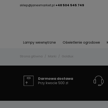
sklep@janexmarket.pl
+48 504 545 749
Lampy wewnętrzne
Oświetlenie ogrodowe
Strona główna
Marki
Goldlux
Darmowa dostawa
Przy kwocie 500 zł