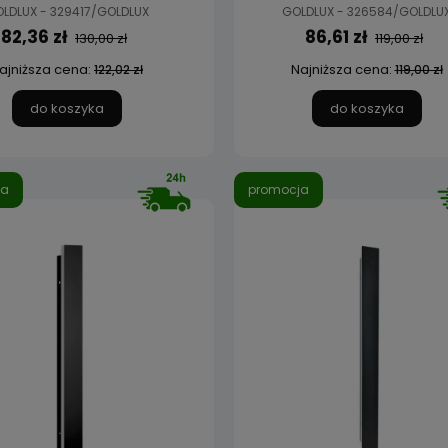
LDLUX - 329417/GOLDLUX
GOLDLUX - 326584/GOLDLU
82,36 zł
86,61 zł
130,00 zł
119,00 zł
ajniższa cena:
Najniższa cena:
122,02 zł
119,00 zł
do koszyka
do koszyka
ja
promocja