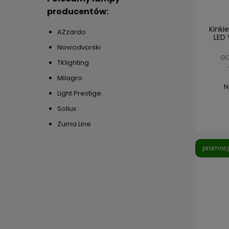
producentów:
Kinki
AZzardo
LED
Nowodvorski
GO
TKlighting
Milagro
N
Light Prestige
Sollux
Zuma Line
promoc