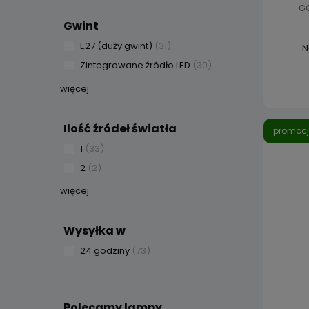
GO
Gwint
E27 (duży gwint)
(31)
N
Zintegrowane źródło LED
(30)
więcej
Ilość źródeł światła
promoc
1
(33)
2
(2)
więcej
Wysyłka w
24 godziny
(73)
Polecamy lampy