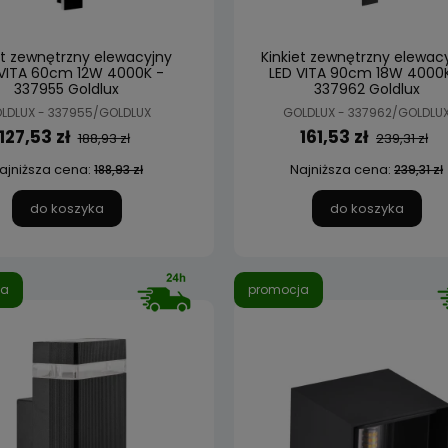
et zewnętrzny elewacyjny
Kinkiet zewnętrzny elewac
 VITA 60cm 12W 4000K -
LED VITA 90cm 18W 4000
337955 Goldlux
337962 Goldlux
LDLUX - 337955/GOLDLUX
GOLDLUX - 337962/GOLDLU
127,53 zł
161,53 zł
188,93 zł
239,31 zł
ajniższa cena:
Najniższa cena:
188,93 zł
239,31 zł
do koszyka
do koszyka
ja
promocja