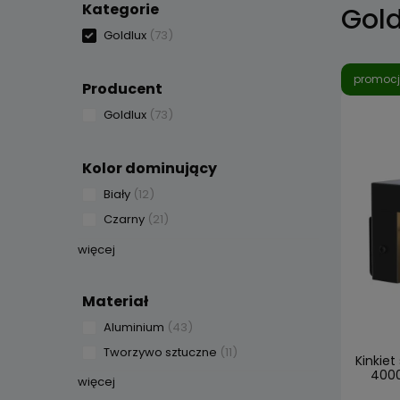
Kategorie
Gold
Goldlux
(73)
promoc
Producent
Goldlux
(73)
Kolor dominujący
Biały
(12)
Czarny
(21)
więcej
Materiał
Aluminium
(43)
Tworzywo sztuczne
(11)
Kinkiet
4000
więcej