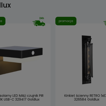
lux
ja
promocja
 solarny LED MALI czujnik PIR
Kinkiet ścienny RETRO 1xE
K USB-C 329417 Goldlux
326584 Goldlux