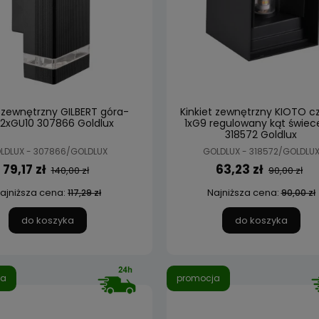
t zewnętrzny GILBERT góra-
Kinkiet zewnętrzny KIOTO c
 2xGU10 307866 Goldlux
1xG9 regulowany kąt świec
318572 Goldlux
LDLUX - 307866/GOLDLUX
GOLDLUX - 318572/GOLDLU
79,17 zł
63,23 zł
140,00 zł
90,00 zł
ajniższa cena:
Najniższa cena:
117,29 zł
90,00 zł
do koszyka
do koszyka
ja
promocja