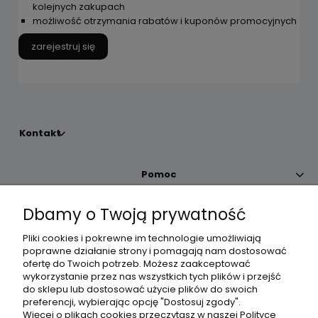
kolejnych zakupach
możliwość otrzymania rabatów i kuponów promocyjnych
zarejestruj się
Kontakt
Pomoc
Dbamy o Twoją prywatność
Moje konto
Pliki cookies i pokrewne im technologie umożliwiają
poprawne działanie strony i pomagają nam dostosować
Płatności i dostawa
ofertę do Twoich potrzeb. Możesz zaakceptować
wykorzystanie przez nas wszystkich tych plików i przejść
do sklepu lub dostosować użycie plików do swoich
Informacje
preferencji, wybierając opcję "Dostosuj zgody".
Więcej o plikach cookies przeczytasz w naszej Polityce