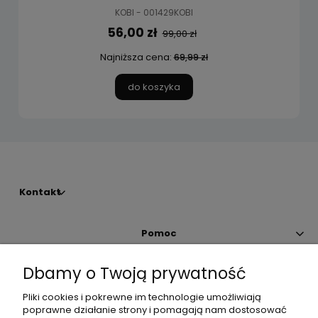
KOBI - 001429KOBI
56,00 zł
99,00 zł
Najniższa cena:
69,99 zł
do koszyka
Kontakt
Pomoc
Dbamy o Twoją prywatność
Moje konto
Pliki cookies i pokrewne im technologie umożliwiają
poprawne działanie strony i pomagają nam dostosować
Płatności i dostawa