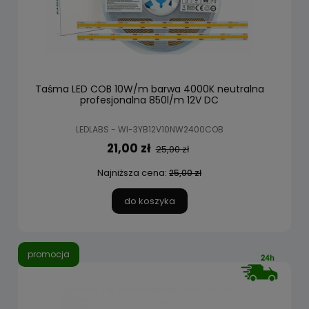
Taśma LED COB 10W/m barwa 4000K neutralna
profesjonalna 850l/m 12V DC
LEDLABS - WI-3YB12V10NW2400COB
21,00 zł
25,00 zł
Najniższa cena:
25,00 zł
do koszyka
promocja