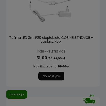
Taśma LED 3m IP20 ciepłobiała COB KBLSTN3MCB +
zasilacz Kobi
KOBI - KBLSTN3MCB
51,00 zł
99,00 zł
Najniższa cena:
55,00 zł
do koszyka
promocja