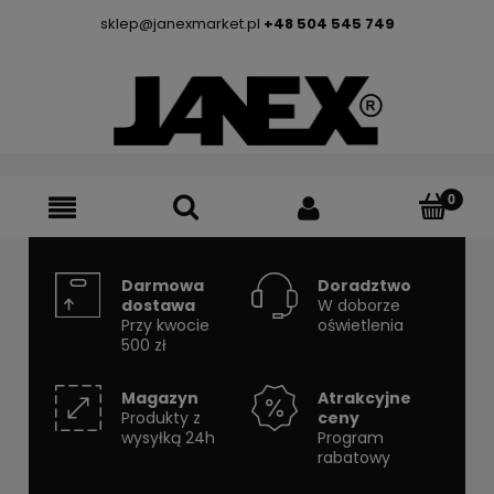
sklep@janexmarket.pl
+48 504 545 749
Darmowa
Doradztwo
dostawa
W doborze
Przy kwocie
oświetlenia
500 zł
Magazyn
Atrakcyjne
Produkty z
ceny
wysyłką 24h
Program
rabatowy