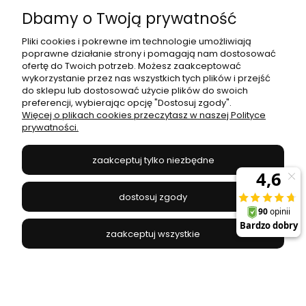
Dbamy o Twoją prywatność
Moje konto
Pliki cookies i pokrewne im technologie umożliwiają
poprawne działanie strony i pomagają nam dostosować
Płatności i dostawa
ofertę do Twoich potrzeb. Możesz zaakceptować
wykorzystanie przez nas wszystkich tych plików i przejść
do sklepu lub dostosować użycie plików do swoich
Informacje
preferencji, wybierając opcję "Dostosuj zgody".
Więcej o plikach cookies przeczytasz w naszej Polityce
prywatności.
O nas
zaakceptuj tylko niezbędne
JANEX
// ul. Przemysłowa 11a, 75-216 Koszalin //
NIP
669-050-03-43
dostosuj zgody
//
Tel.:
504 545 749
//
E-mail:
sklep@janexmarket.pl
zaakceptuj wszystkie
pokaż pełną wersję strony
Sklep internetowy Shoper.pl