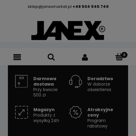
sklep@janexmarket.pl
+48 504 545 749
Darmowa
Doradztwo
dostawa
W doborze
Przy kwocie
oświetlenia
500 zł
Magazyn
Atrakcyjne
Produkty z
ceny
wysyłką 24h
Program
rabatowy