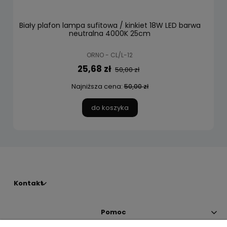
Biały plafon lampa sufitowa / kinkiet 18W LED barwa
neutralna 4000K 25cm
ORNO - CL/L-12
25,68 zł
50,00 zł
Najniższa cena:
50,00 zł
do koszyka
Kontakt
Pomoc