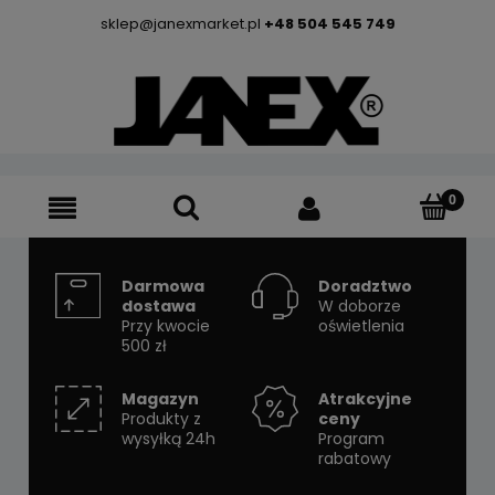
sklep@janexmarket.pl
+48 504 545 749
Darmowa
Doradztwo
dostawa
W doborze
Przy kwocie
oświetlenia
500 zł
Magazyn
Atrakcyjne
Produkty z
ceny
wysyłką 24h
Program
rabatowy