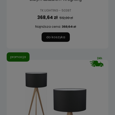
TK LIGHTING - 5038T
368,64 zł
512,00 zł
Najniższa cena:
368,64 zł
do koszyka
promocja