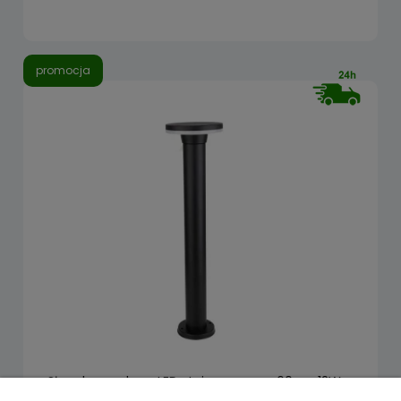
promocja
Słupek ogrodowy LED stojący czarny 60cm 12W
4000K IP54