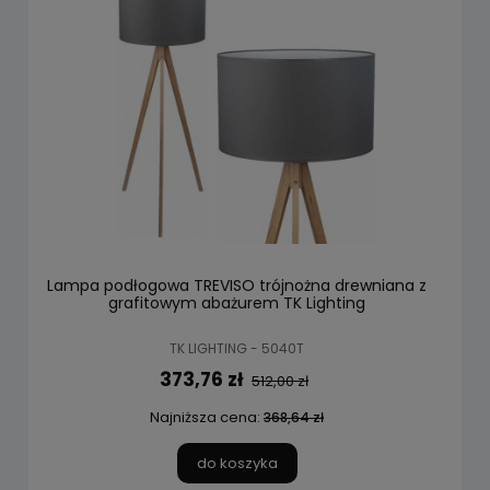
Lampa podłogowa TREVISO trójnożna drewniana z
grafitowym abażurem TK Lighting
TK LIGHTING - 5040T
373,76 zł
512,00 zł
Najniższa cena:
368,64 zł
do koszyka