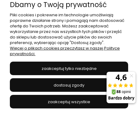
Dbamy o Twoją prywatność
DPM - GRD005
Pliki cookies i pokrewne im technologie umożliwiają
145,00 zł
200,00 zł
poprawne działanie strony i pomagają nam dostosować
ofertę do Twoich potrzeb. Możesz zaakceptować
Najniższa cena:
200,00 zł
wykorzystanie przez nas wszystkich tych plików i przejść
do sklepu lub dostosować użycie plików do swoich
preferencji, wybierając opcję "Dostosuj zgody".
do koszyka
Więcej o plikach cookies przeczytasz w naszej Polityce
prywatności.
promocja
zaakceptuj tylko niezbędne
dostosuj zgody
zaakceptuj wszystkie