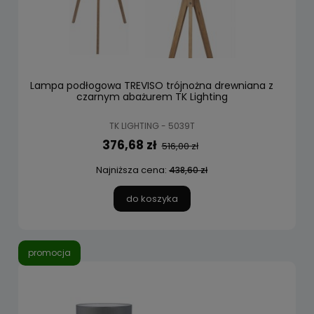
Lampa podłogowa TREVISO trójnożna drewniana z
czarnym abażurem TK Lighting
TK LIGHTING - 5039T
376,68 zł
516,00 zł
Najniższa cena:
438,60 zł
do koszyka
promocja