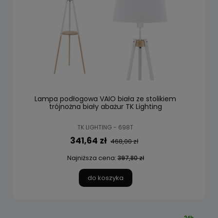
Lampa podłogowa VAIO biała ze stolikiem
trójnożna biały abażur TK Lighting
TK LIGHTING - 698T
341,64 zł
468,00 zł
Najniższa cena:
397,80 zł
do koszyka