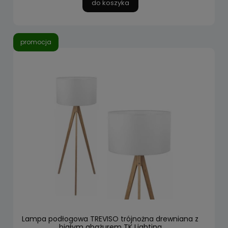
do koszyka
promocja
Lampa podłogowa TREVISO trójnożna drewniana z
białym abażurem TK Lighting