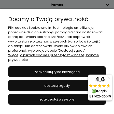
Pomoc
Dbamy o Twoją prywatność
Moje konto
Pliki cookies i pokrewne im technologie umożliwiają
poprawne działanie strony i pomagają nam dostosować
Płatności i dostawa
ofertę do Twoich potrzeb. Możesz zaakceptować
wykorzystanie przez nas wszystkich tych plików i przejść
do sklepu lub dostosować użycie plików do swoich
Informacje
preferencji, wybierając opcję "Dostosuj zgody".
Więcej o plikach cookies przeczytasz w naszej Polityce
prywatności.
O nas
zaakceptuj tylko niezbędne
JANEX
// ul. Przemysłowa 11a, 75-216 Koszalin //
NIP
669-050-03-43
dostosuj zgody
//
Tel.:
504 545 749
//
E-mail:
sklep@janexmarket.pl
zaakceptuj wszystkie