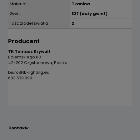
Materiał
Tkanina
Gwint
E27 (duży gwint)
Ilość źródeł światła
2
Producent
TK Tomasz Krywult
Bojemskiego 8D
42-202 Częstochowa, Polska
biuro@tk-lighting.eu
603 579 999
Kontakt