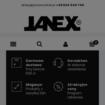
sklep@janexmarket.pl
+48 504 545 749
Darmowa
Doradztwo
dostawa
W doborze
Przy kwocie
oświetlenia
500 zł
Magazyn
Atrakcyjne
Produkty z
ceny
wysyłką 24h
Program
rabatowy