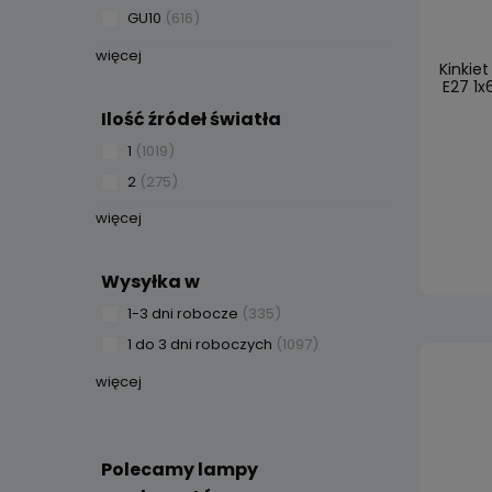
GU10
(616)
więcej
Kinkiet
E27 1x
Ilość źródeł światła
1
(1019)
2
(275)
więcej
Wysyłka w
1-3 dni robocze
(335)
1 do 3 dni roboczych
(1097)
więcej
Polecamy lampy