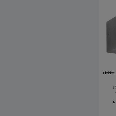
Kinkiet
SO
N