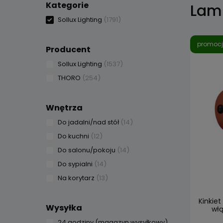
Kategorie
Lamp
Sollux Lighting
(1791)
promoc
Producent
Sollux Lighting
(1537)
THORO
(254)
Wnętrza
Do jadalni/nad stół
(14)
Do kuchni
(12)
Do salonu/pokoju
(14)
Do sypialni
(14)
Na korytarz
(13)
Kinkie
Wysyłka
włą
24 godziny (magazyn wysyłkowy)