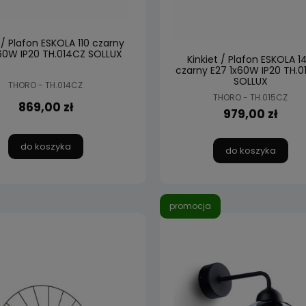
 / Plafon ESKOLA 110 czarny
60W IP20 TH.014CZ SOLLUX
Kinkiet / Plafon ESKOLA 1
czarny E27 1x60W IP20 TH.0
SOLLUX
THORO - TH.014CZ
THORO - TH.015CZ
869,00 zł
979,00 zł
do koszyka
do koszyka
promocja