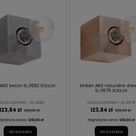
 ARIZ beton SL.0682 SOLLUX
Kinkiet ARIZ naturalne dre
SL.0676 SOLLUX
LLUX LIGHTING - SL.0682
SOLLUX LIGHTING - SL.0676
123,84 zł
123,84 zł
129,00 zł
129,00 zł
ajniższa cena:
Najniższa cena:
129,00 zł
129,00 zł
do koszyka
do koszyka