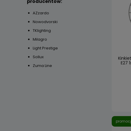
producentów:
AZzardo
Nowodvorski
TKlighting
Milagro
Light Prestige
Sollux
Kinkie
E27 
Zuma Line
promoc