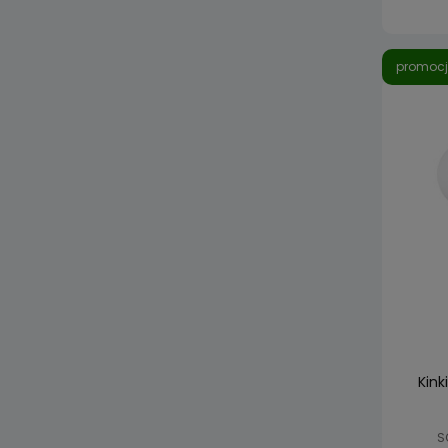
promoc
Kink
S