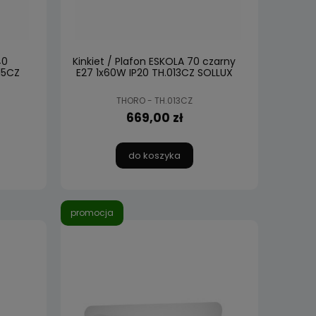
40
Kinkiet / Plafon ESKOLA 70 czarny
15CZ
E27 1x60W IP20 TH.013CZ SOLLUX
THORO - TH.013CZ
669,00 zł
do koszyka
promocja