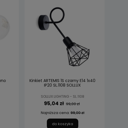
wno
Kinkiet ARTEMIS 1S czarny E14 1x40
IP20 SL.1108 SOLLUX
SOLLUX LIGHTING - SL.1108
95,04 zł
99,00 zł
Najniższa cena:
99,00 zł
do koszyka