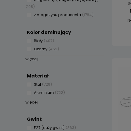
S
(108)
z magazynu producenta
(1784)
N
Kolor dominujący
Biały
(407)
Czarny
(452)
więcej
Materiał
Stal
(729)
Aluminium
(722)
więcej
Gwint
E27 (duży gwint)
(363)