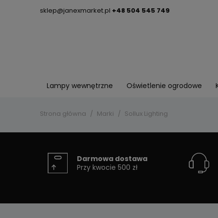
sklep@janexmarket.pl
+48 504 545 749
Lampy wewnętrzne
Oświetlenie ogrodowe
Strona główna
Marki
Sollux Lighting
Darmowa dostawa
Przy kwocie 500 zł