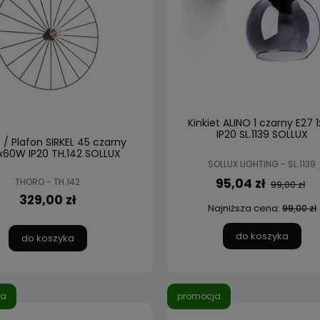
Kinkiet ALINO 1 czarny E27 
IP20 SL.1139 SOLLUX
t / Plafon SIRKEL 45 czarny
1x60W IP20 TH.142 SOLLUX
SOLLUX LIGHTING - SL.1139
95,04 zł
THORO - TH.142
99,00 zł
329,00 zł
Najniższa cena:
99,00 zł
do koszyka
do koszyka
ja
promocja