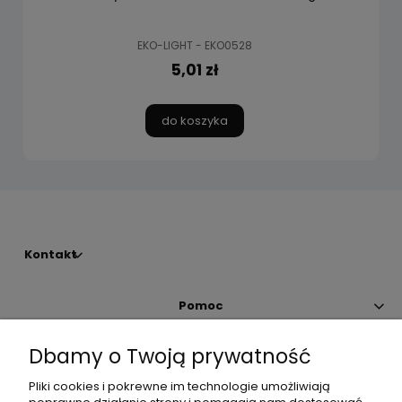
EKO-LIGHT - EKO0528
5,01 zł
do koszyka
Kontakt
Pomoc
Dbamy o Twoją prywatność
Moje konto
Pliki cookies i pokrewne im technologie umożliwiają