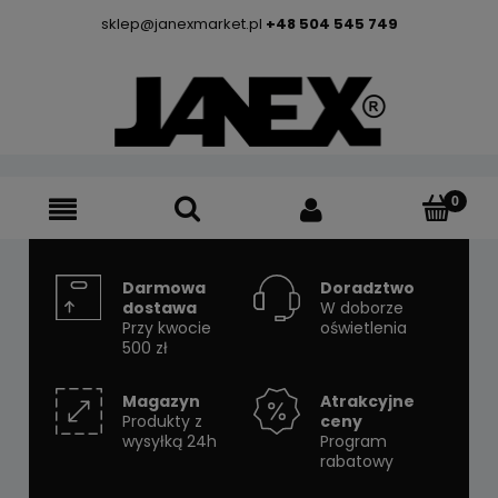
sklep@janexmarket.pl
+48 504 545 749
Darmowa
Doradztwo
dostawa
W doborze
Przy kwocie
oświetlenia
500 zł
Magazyn
Atrakcyjne
Produkty z
ceny
wysyłką 24h
Program
rabatowy