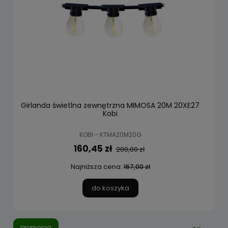
Girlanda świetlna zewnętrzna MIMOSA 20M 20XE27
Kobi
KOBI - KTMA20M20G
160,45 zł
200,00 zł
Najniższa cena:
167,00 zł
do koszyka
promocja