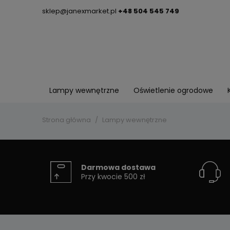
sklep@janexmarket.pl
+48 504 545 749
Lampy wewnętrzne
Oświetlenie ogrodowe
Strona główna
Lampy wewnętrzne
Darmowa dostawa
Przy kwocie 500 zł