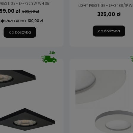
PRESTIGE - LP-732 3W WH SET
LIGHT PRESTIGE - LP-3439/1P W
99,00 zł
203,00 zł
325,00 zł
ajniższa cena:
100,00 zł
do koszyka
do koszyka