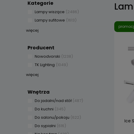
Kategorie
Lam
Lampy wiszące
(2486)
Lampy sufitowe
(1613)
promoc
więcej
Producent
Nowodvorski
(1238)
TK Lighting
(1049)
więcej
Wnętrza
Do jadalni/nad stół
(487)
Do kuchni
(345)
Do salonu/pokoju
(622)
Ice S
Do sypialni
(616)