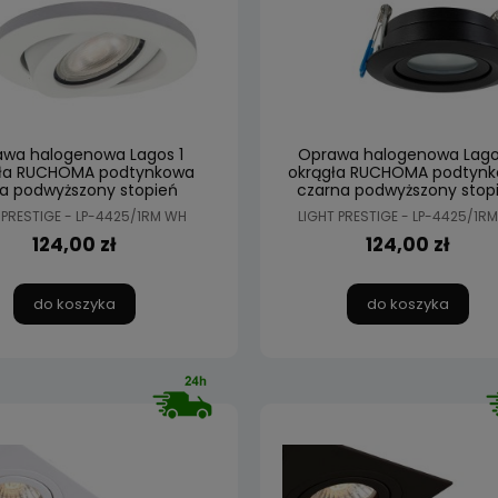
wa halogenowa Lagos 1
Oprawa halogenowa Lago
gła RUCHOMA podtynkowa
okrągła RUCHOMA podtyn
ła podwyższony stopień
czarna podwyższony stop
lności IP65 Light Prestige
szczelności IP65 Light Pres
 PRESTIGE - LP-4425/1RM WH
LIGHT PRESTIGE - LP-4425/1RM
124,00 zł
124,00 zł
do koszyka
do koszyka