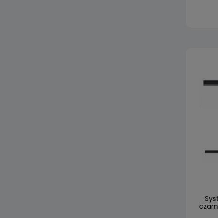
Sys
czarn