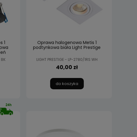
s 1
Oprawa halogenowa Metis 1
kowa
podtynkowa biała Light Prestige
ień
tige
 BK
LIGHT PRESTIGE - LP-2780/1RS WH
40,00 zł
do koszyka