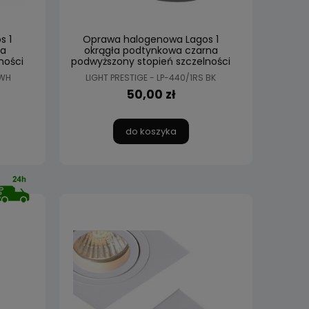
s 1
Oprawa halogenowa Lagos 1
ła
okrągła podtynkowa czarna
ności
podwyższony stopień szczelności
IP65 Light Prestige
 WH
LIGHT PRESTIGE - LP-440/1RS BK
50,00 zł
do koszyka