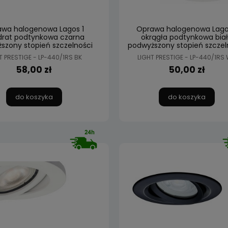
wa halogenowa Lagos 1
Oprawa halogenowa Lago
rat podtynkowa czarna
okrągła podtynkowa bia
szony stopień szczelności
podwyższony stopień szczel
IP65 Light Prestige
IP65 Light Prestige
T PRESTIGE - LP-440/1RS BK
LIGHT PRESTIGE - LP-440/1RS
SQUARE
58,00 zł
50,00 zł
do koszyka
do koszyka