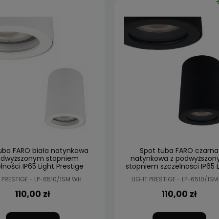
uba FARO biała natynkowa
Spot tuba FARO czarna
odwyższonym stopniem
natynkowa z podwyższo
lności IP65 Light Prestige
stopniem szczelności IP65 L
Prestige
 PRESTIGE - LP-6510/1SM WH
LIGHT PRESTIGE - LP-6510/1SM
110,00 zł
110,00 zł