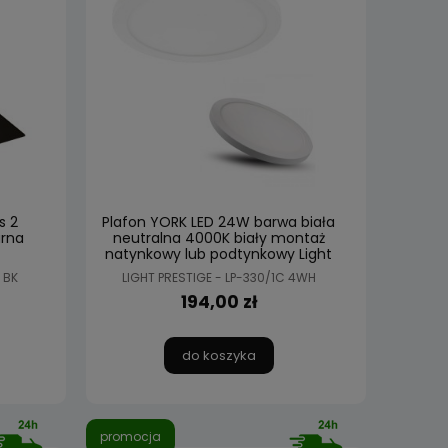
s 2
Plafon YORK LED 24W barwa biała
rna
neutralna 4000K biały montaż
natynkowy lub podtynkowy Light
Prestige
 BK
LIGHT PRESTIGE - LP-330/1C 4WH
194,00 zł
do koszyka
promocja