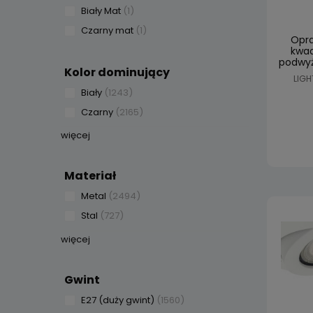
Biały Mat
(1)
Czarny mat
(1)
Opra
kwad
podwyż
Kolor dominujący
LIGH
Biały
(1243)
Czarny
(2165)
więcej
Materiał
Metal
(2494)
Stal
(727)
więcej
Gwint
E27 (duży gwint)
(1560)