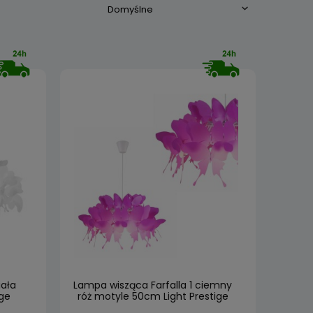
iała
Lampa wisząca Farfalla 1 ciemny
ge
róż motyle 50cm Light Prestige