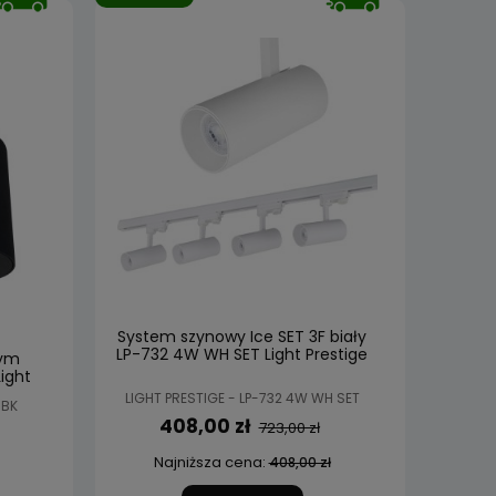
System szynowy Ice SET 3F biały
LP-732 4W WH SET Light Prestige
nym
ight
LIGHT PRESTIGE - LP-732 4W WH SET
 BK
408,00 zł
723,00 zł
Najniższa cena:
408,00 zł