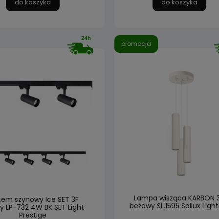
do koszyka
do koszyka
promocja
Lampa wisząca KARBON 
tem szynowy Ice SET 3F
beżowy SL.1595 Sollux Light
y LP-732 4W BK SET Light
Prestige