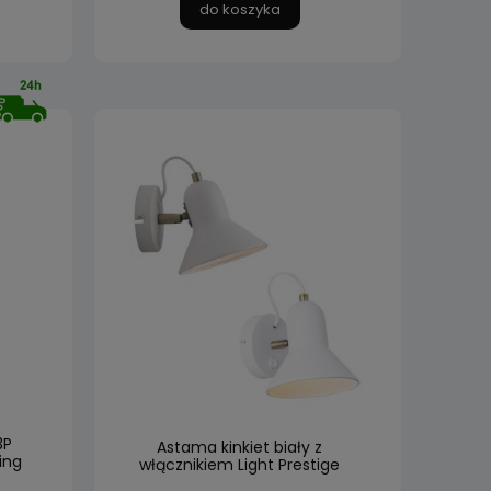
do koszyka
3P
Astama kinkiet biały z
ing
włącznikiem Light Prestige