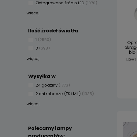
Zintegrowane źródło LED
(1070)
więcej
Ilość źródeł światła
1
(2550)
Opra
okrą
3
(698)
bia
szcze
więcej
LIGHT
Wysyłka w
24 godziny
(1773)
2 dni robocze (TK i MIL)
(1335)
więcej
Polecamy lampy
producentów: