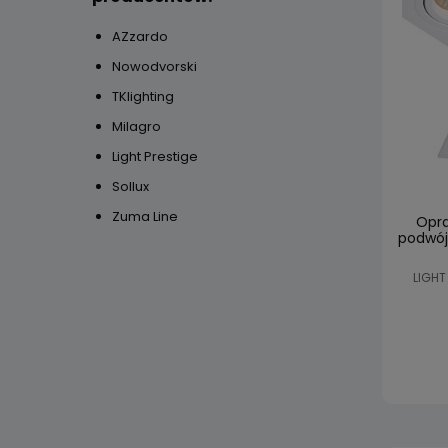
AZzardo
Nowodvorski
TKlighting
Milagro
Light Prestige
Sollux
Zuma Line
Opra
podwój
LIGHT