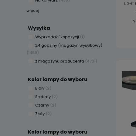
Na korytarz
(438)
LIGHT 
więcej
N
Wysyłka
Wyprzedaż Ekspozycji
(1)
24 godziny (magazyn wysyłkowy)
(1489)
z magazynu producenta
(4701)
Kolor lampy do wyboru
Biały
(2)
Srebrny
(2)
Czarny
(2)
Złoty
(2)
Kolor lampy do wyboru