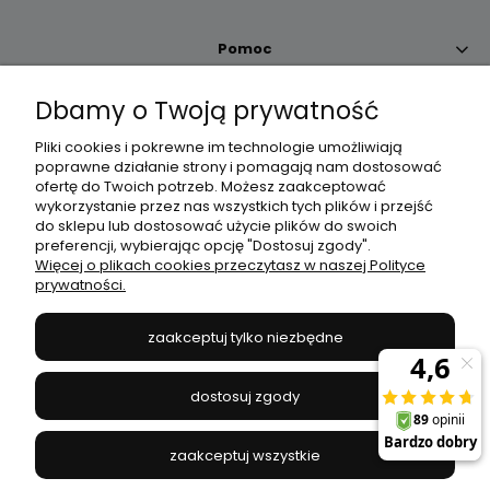
Pomoc
Dbamy o Twoją prywatność
Moje konto
Pliki cookies i pokrewne im technologie umożliwiają
poprawne działanie strony i pomagają nam dostosować
Płatności i dostawa
ofertę do Twoich potrzeb. Możesz zaakceptować
wykorzystanie przez nas wszystkich tych plików i przejść
do sklepu lub dostosować użycie plików do swoich
Informacje
preferencji, wybierając opcję "Dostosuj zgody".
Więcej o plikach cookies przeczytasz w naszej Polityce
prywatności.
O nas
zaakceptuj tylko niezbędne
JANEX
// ul. Przemysłowa 11a, 75-216 Koszalin //
NIP
669-050-03-43
dostosuj zgody
//
Tel.:
504 545 749
//
E-mail:
sklep@janexmarket.pl
zaakceptuj wszystkie