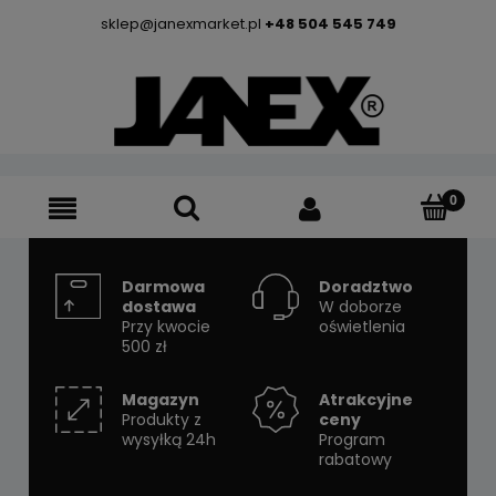
sklep@janexmarket.pl
+48 504 545 749
Darmowa
Doradztwo
dostawa
W doborze
Przy kwocie
oświetlenia
500 zł
Magazyn
Atrakcyjne
Produkty z
ceny
wysyłką 24h
Program
rabatowy