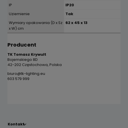
IP
IP20
Uziemienie
Tak
Wymiary opakowania (D x Sz
62 x 45 x 13
x W) cm
Producent
TK Tomasz Krywult
Bojemskiego 8D
42-202 Częstochowa, Polska
biuro@tk-lighting.eu
603 579 999
Kontakt