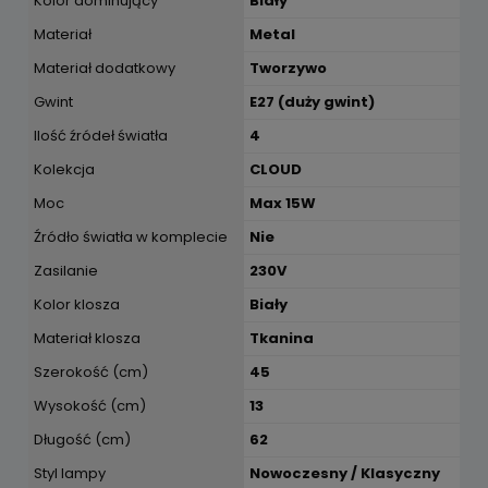
Kolor dominujący
Biały
Materiał
Metal
Materiał dodatkowy
Tworzywo
Gwint
E27 (duży gwint)
Ilość źródeł światła
4
Kolekcja
CLOUD
Moc
Max 15W
Źródło światła w komplecie
Nie
Zasilanie
230V
Kolor klosza
Biały
Materiał klosza
Tkanina
Szerokość (cm)
45
Wysokość (cm)
13
Długość (cm)
62
Styl lampy
Nowoczesny / Klasyczny