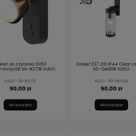
nkiet do czytania GX53
Kinkiet E27 LED IP44 Clear c
+złotyUSB XD-IK271B XUDO
XD-QA120B XUDO
XUDO - XD-IK271B
XUDO - XD-QA120B
90,00 zł
90,00 zł
do koszyka
do koszyka