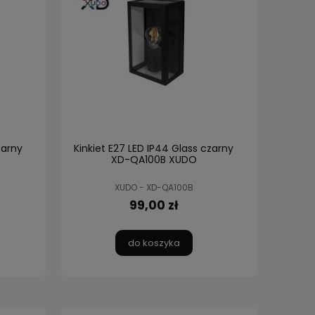
zarny
Kinkiet E27 LED IP44 Glass czarny
XD-QA100B XUDO
XUDO - XD-QA100B
99,00 zł
do koszyka