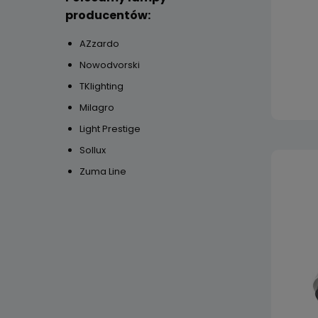
producentów:
AZzardo
Nowodvorski
TKlighting
Milagro
Light Prestige
Sollux
Zuma Line