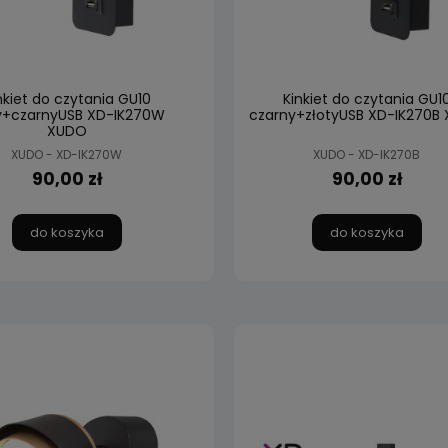
nkiet do czytania GU10
Kinkiet do czytania GU1
y+czarnyUSB XD-IK270W
czarny+złotyUSB XD-IK270B
XUDO
XUDO - XD-IK270W
XUDO - XD-IK270B
90,00 zł
90,00 zł
do koszyka
do koszyka