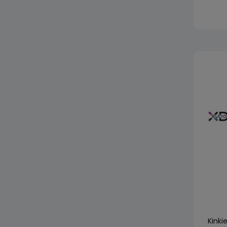
Kinki