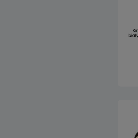
Ki
biał