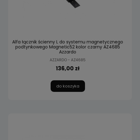
Alfa łącznik ścienny L do systemu magnetycznego
podtynkowego Magnetic52 kolor czarny AZ4685
Azzardo
AZZARDO - AZ4685
136,00 zł
do koszyka