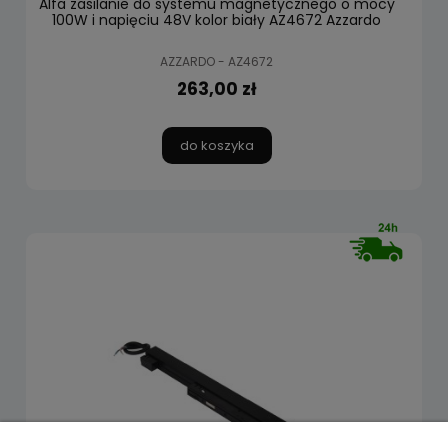
Alfa zasilanie do systemu magnetycznego o mocy
100W i napięciu 48V kolor biały AZ4672 Azzardo
AZZARDO - AZ4672
263,00 zł
do koszyka