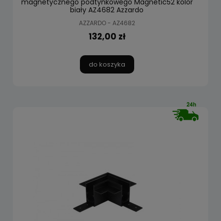
magnetycznego podtynkowego Magnetic52 kolor
biały AZ4682 Azzardo
AZZARDO - AZ4682
132,00 zł
do koszyka