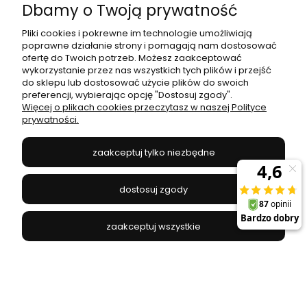
Dbamy o Twoją prywatność
Pliki cookies i pokrewne im technologie umożliwiają
poprawne działanie strony i pomagają nam dostosować
ofertę do Twoich potrzeb. Możesz zaakceptować
wykorzystanie przez nas wszystkich tych plików i przejść
do sklepu lub dostosować użycie plików do swoich
Alfa zasilanie do systemu magnetycznego o mocy
100W i napięciu 48V kolor czarny AZ4671 Azzardo
preferencji, wybierając opcję "Dostosuj zgody".
Więcej o plikach cookies przeczytasz w naszej Polityce
prywatności.
AZZARDO - AZ4671
263,00 zł
zaakceptuj tylko niezbędne
do koszyka
dostosuj zgody
zaakceptuj wszystkie