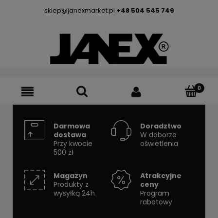
sklep@janexmarket.pl
+48 504 545 749
Darmowa
Doradztwo
dostawa
W doborze
Przy kwocie
oświetlenia
500 zł
Magazyn
Atrakcyjne
Produkty z
ceny
wysyłką 24h
Program
rabatowy