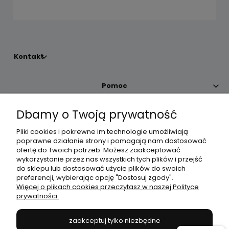
Kontakt
Pomoc
Dbamy o Twoją prywatność
Moje konto
Pliki cookies i pokrewne im technologie umożliwiają
poprawne działanie strony i pomagają nam dostosować
Płatności i dostawa
ofertę do Twoich potrzeb. Możesz zaakceptować
wykorzystanie przez nas wszystkich tych plików i przejść
do sklepu lub dostosować użycie plików do swoich
Informacje
preferencji, wybierając opcję "Dostosuj zgody".
Więcej o plikach cookies przeczytasz w naszej Polityce
prywatności.
O nas
zaakceptuj tylko niezbędne