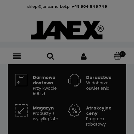
sklep@janexmarket.pl
+48 504 545 749
Darmowa
Doradztwo
dostawa
W doborze
Przy kwocie
oświetlenia
500 zł
Magazyn
Atrakcyjne
Produkty z
ceny
wysyłką 24h
Program
rabatowy