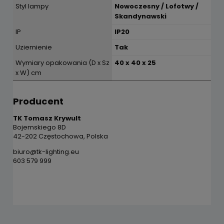
Styl lampy
Nowoczesny / Lofotwy /
Skandynawski
IP
IP20
Uziemienie
Tak
Wymiary opakowania (D x Sz
40 x 40 x 25
x W) cm
Producent
TK Tomasz Krywult
Bojemskiego 8D
42-202 Częstochowa, Polska
biuro@tk-lighting.eu
603 579 999