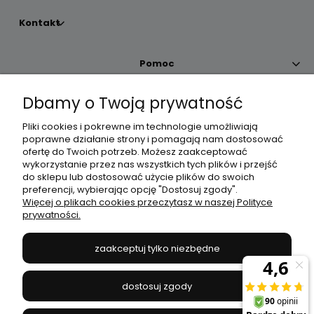
Kontakt
Pomoc
Dbamy o Twoją prywatność
Moje konto
Pliki cookies i pokrewne im technologie umożliwiają
poprawne działanie strony i pomagają nam dostosować
Płatności i dostawa
ofertę do Twoich potrzeb. Możesz zaakceptować
wykorzystanie przez nas wszystkich tych plików i przejść
do sklepu lub dostosować użycie plików do swoich
Informacje
preferencji, wybierając opcję "Dostosuj zgody".
Więcej o plikach cookies przeczytasz w naszej Polityce
prywatności.
O nas
zaakceptuj tylko niezbędne
JANEX
// ul. Przemysłowa 11a, 75-216 Koszalin //
NIP
669-050-03-43
dostosuj zgody
//
Tel.:
504 545 749
//
E-mail:
sklep@janexmarket.pl