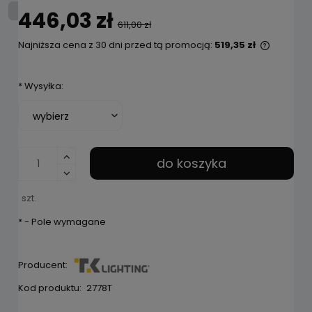
446,03 zł
611,00 zł
Najniższa cena z 30 dni przed tą promocją:
519,35 zł
Jeżeli p
niż 30 d
*
Wysyłka:
cena od
pojawił 
do koszyka
szt.
*
- Pole wymagane
Producent:
Kod produktu:
2778T