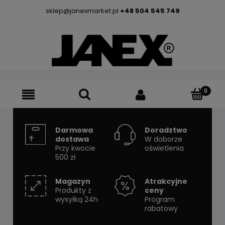
sklep@janexmarket.pl
+48 504 545 749
Darmowa
Doradztwo
dostawa
W doborze
Przy kwocie
oświetlenia
500 zł
Magazyn
Atrakcyjne
Produkty z
ceny
wysyłką 24h
Program
rabatowy