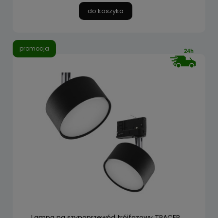
do koszyka
promocja
Lampa na szynoprzewód trójfazowy TRACER