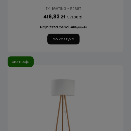
TK LIGHTING - 5288T
416,83 zł
571,00 zł
Najniższa cena:
485,35 zł
do koszyka
promocja