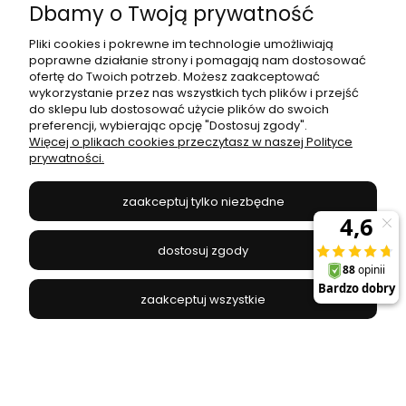
Dbamy o Twoją prywatność
Pliki cookies i pokrewne im technologie umożliwiają
poprawne działanie strony i pomagają nam dostosować
ofertę do Twoich potrzeb. Możesz zaakceptować
wykorzystanie przez nas wszystkich tych plików i przejść
do sklepu lub dostosować użycie plików do swoich
preferencji, wybierając opcję "Dostosuj zgody".
Więcej o plikach cookies przeczytasz w naszej Polityce
Lampa podłogowa TREVISO trójnożna drewniana z
prywatności.
białym abażurem TK Lighting
zaakceptuj tylko niezbędne
TK LIGHTING - 5038T
368,64 zł
512,00 zł
dostosuj zgody
Najniższa cena:
368,64 zł
do koszyka
zaakceptuj wszystkie
promocja