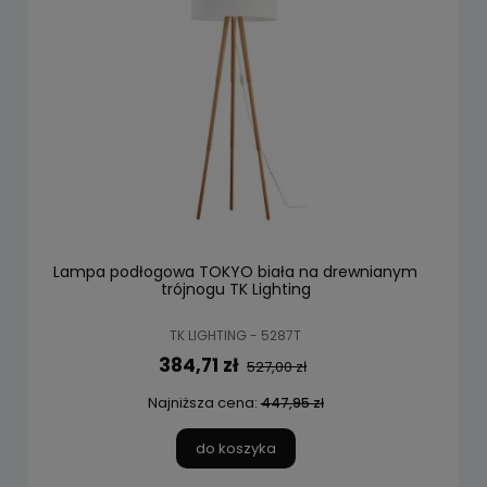
Lampa podłogowa TOKYO biała na drewnianym
trójnogu TK Lighting
TK LIGHTING - 5287T
384,71 zł
527,00 zł
Najniższa cena:
447,95 zł
do koszyka