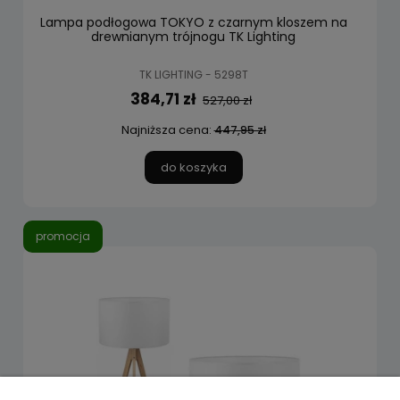
Lampa podłogowa TOKYO z czarnym kloszem na
drewnianym trójnogu TK Lighting
TK LIGHTING - 5298T
384,71 zł
527,00 zł
Najniższa cena:
447,95 zł
do koszyka
promocja