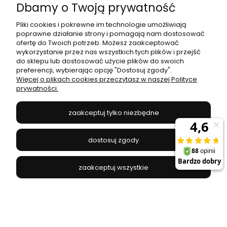
133,59 zł
183,00 zł
Dbamy o Twoją prywatność
Najniższa cena:
155,55 zł
Pliki cookies i pokrewne im technologie umożliwiają
poprawne działanie strony i pomagają nam dostosować
do koszyka
ofertę do Twoich potrzeb. Możesz zaakceptować
wykorzystanie przez nas wszystkich tych plików i przejść
do sklepu lub dostosować użycie plików do swoich
preferencji, wybierając opcję "Dostosuj zgody".
Więcej o plikach cookies przeczytasz w naszej Polityce
prywatności.
zaakceptuj tylko niezbędne
dostosuj zgody
zaakceptuj wszystkie