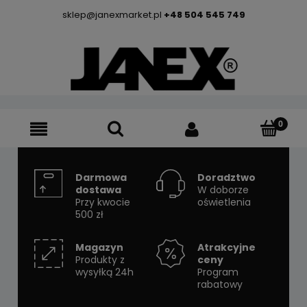
sklep@janexmarket.pl
+48 504 545 749
Darmowa
Doradztwo
dostawa
W doborze
Przy kwocie
oświetlenia
500 zł
Magazyn
Atrakcyjne
Produkty z
ceny
wysyłką 24h
Program
rabatowy