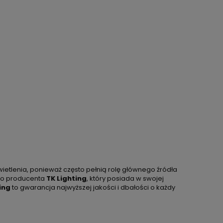
wietlenia, ponieważ często pełnią rolę głównego źródła
go producenta
TK Lighting
, który posiada w swojej
ing
to gwarancja najwyższej jakości i dbałości o każdy