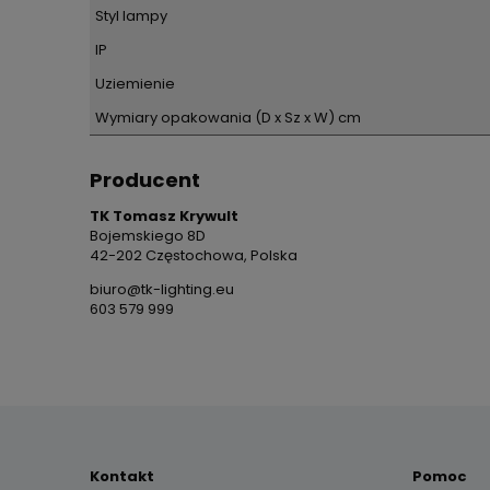
Styl lampy
IP
Uziemienie
Wymiary opakowania (D x Sz x W) cm
Producent
TK Tomasz Krywult
Bojemskiego 8D
42-202 Częstochowa, Polska
biuro@tk-lighting.eu
603 579 999
Kontakt
Pomoc