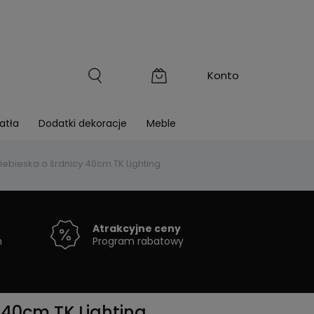
atła
Dodatki dekoracje
Meble
ebieska o śrdnicy 40cm TK Lighting
Atrakcyjne ceny
h
Program rabatowy
 40cm TK Lighting