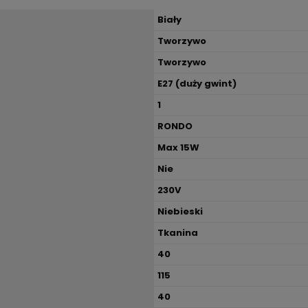
Biały
Tworzywo
Tworzywo
E27 (duży gwint)
1
RONDO
Max 15W
Nie
230V
Niebieski
Tkanina
40
115
40