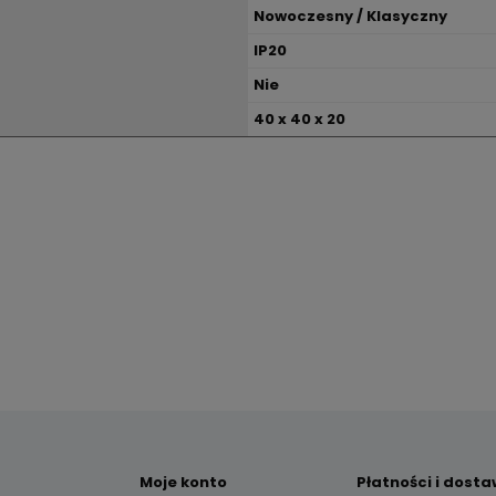
Nowoczesny / Klasyczny
IP20
Nie
40 x 40 x 20
Moje konto
Płatności i dost