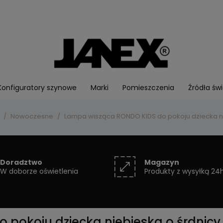
Konfiguratory szynowe
Marki
Pomieszczenia
Źródła świ
Nowoczesne
Lampa wisząca RONDO KIDS do pokoju dziecka ni
Doradztwo
Magazyn
W doborze oświetlenia
Produkty z wysyłką 24
pokoju dziecka niebieska o śrdnicy