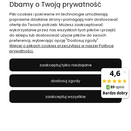
Dbamy o Twoją prywatność
Pliki cookies i pokrewne im technologie umożliwiają
poprawne działanie strony i pomagają nam dostosować
ofertę do Twoich potrzeb. Możesz zaakceptować
wykorzystanie przez nas wszystkich tych plików i przejść
do sklepu lub dostosować użycie plików do swoich
preferencji, wybierając opcję "Dostosuj zgody".
Więcej o plikach cookies przeczytasz w naszej Polityce
prywatności.
zaakceptuj tylko niezbędne
Zaślepka do szyny PROFILE DEAD END CAP BLACK
dostosuj zgody
9458 Nowodvorski
zaakceptuj wszystkie