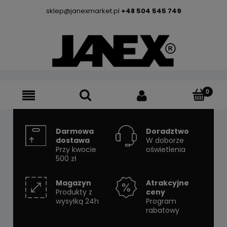
sklep@janexmarket.pl
+48 504 545 749
Darmowa
Doradztwo
dostawa
W doborze
Przy kwocie
oświetlenia
500 zł
Magazyn
Atrakcyjne
Produkty z
ceny
wysyłką 24h
Program
rabatowy