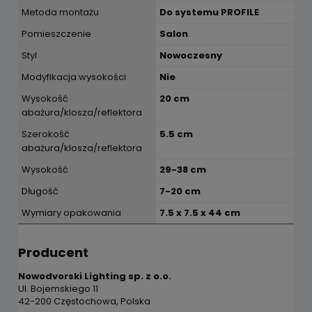
Metoda montażu
Do systemu PROFILE
Pomieszczenie
Salon
Styl
Nowoczesny
Modyfikacja wysokości
Nie
Wysokość
20 cm
abażura/klosza/reflektora
Szerokość
5.5 cm
abażura/klosza/reflektora
Wysokość
29-38 cm
Długość
7-20 cm
Wymiary opakowania
7.5 x 7.5 x 44 cm
Producent
Nowodvorski Lighting sp. z o.o.
Ul. Bojemskiego 11
42-200 Częstochowa, Polska