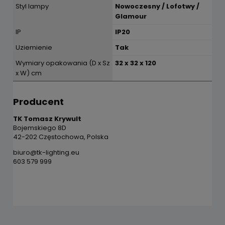
Styl lampy
Nowoczesny / Lofotwy /
Glamour
IP
IP20
Uziemienie
Tak
Wymiary opakowania (D x Sz
32 x 32 x 120
x W) cm
Producent
TK Tomasz Krywult
Bojemskiego 8D
42-202 Częstochowa, Polska
biuro@tk-lighting.eu
603 579 999