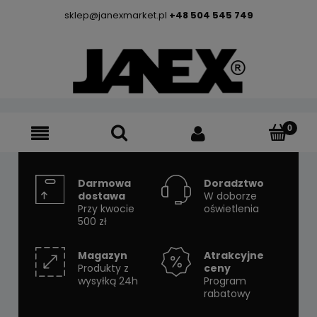
sklep@janexmarket.pl
+48 504 545 749
Darmowa
Doradztwo
dostawa
W doborze
Przy kwocie
oświetlenia
500 zł
Magazyn
Atrakcyjne
Produkty z
ceny
wysyłką 24h
Program
rabatowy