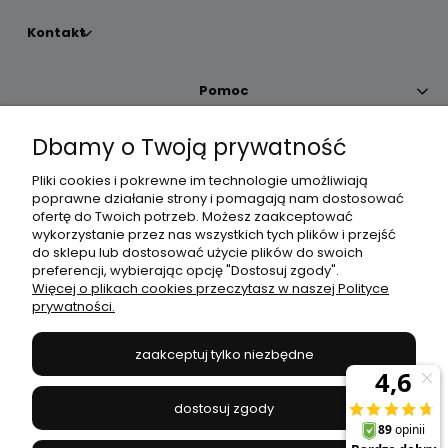
Kontakt
Pomoc
Dbamy o Twoją prywatność
Moje konto
Pliki cookies i pokrewne im technologie umożliwiają
poprawne działanie strony i pomagają nam dostosować
Płatności i dostawa
ofertę do Twoich potrzeb. Możesz zaakceptować
wykorzystanie przez nas wszystkich tych plików i przejść
do sklepu lub dostosować użycie plików do swoich
Informacje
preferencji, wybierając opcję "Dostosuj zgody".
Więcej o plikach cookies przeczytasz w naszej Polityce
prywatności.
O nas
zaakceptuj tylko niezbędne
JANEX
// ul. Przemysłowa 11a, 75-216 Koszalin //
NIP
669-050-03-43
dostosuj zgody
//
Tel.:
504 545 749
//
E-mail:
sklep@janexmarket.pl