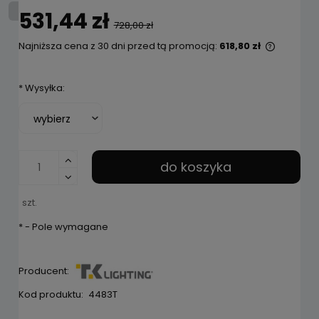
531,44 zł
728,00 zł
Najniższa cena z 30 dni przed tą promocją:
618,80 zł
Jeżeli p
niż 30 d
*
Wysyłka:
cena od
pojawił 
do koszyka
szt.
*
- Pole wymagane
Producent:
Kod produktu:
4483T