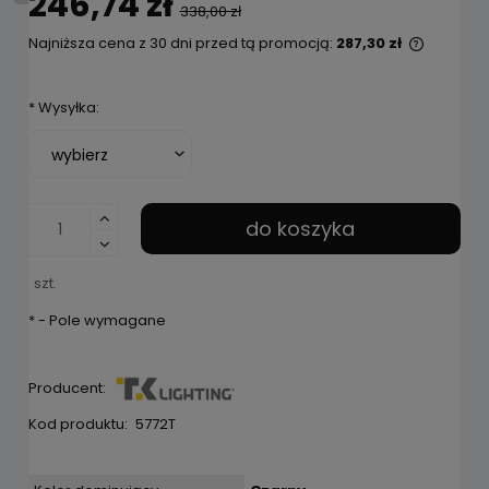
246,74 zł
338,00 zł
Najniższa cena z 30 dni przed tą promocją:
287,30 zł
Jeżeli 
niż 30 d
*
Wysyłka:
cena od
pojawił 
do koszyka
szt.
*
- Pole wymagane
Producent:
Kod produktu:
5772T