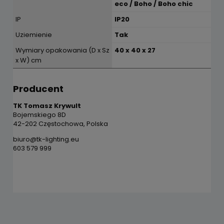
eco / Boho / Boho chic
IP
IP20
Uziemienie
Tak
Wymiary opakowania (D x Sz
40 x 40 x 27
x W) cm
Producent
TK Tomasz Krywult
Bojemskiego 8D
42-202 Częstochowa, Polska
biuro@tk-lighting.eu
603 579 999