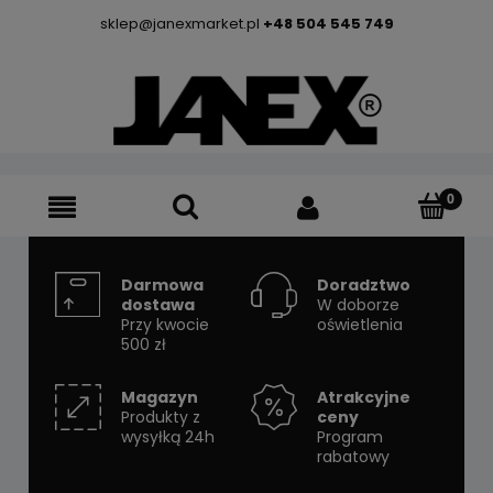
sklep@janexmarket.pl
+48 504 545 749
Darmowa
Doradztwo
dostawa
W doborze
Przy kwocie
oświetlenia
500 zł
Magazyn
Atrakcyjne
Produkty z
ceny
wysyłką 24h
Program
rabatowy