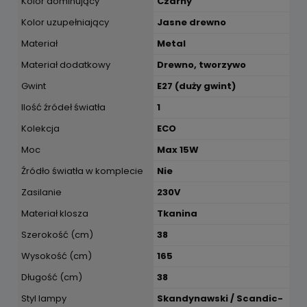
Kolor dominujący
Czarny
Kolor uzupełniający
Jasne drewno
Materiał
Metal
Materiał dodatkowy
Drewno, tworzywo
Gwint
E27 (duży gwint)
Ilość źródeł światła
1
Kolekcja
ECO
Moc
Max 15W
Źródło światła w komplecie
Nie
Zasilanie
230V
Materiał klosza
Tkanina
Szerokość (cm)
38
Wysokość (cm)
165
Długość (cm)
38
Styl lampy
Skandynawski / Scandic-