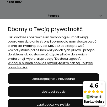
Kontakt
Pomoc
Dbamy o Twoją prywatność
Moje konto
Pliki cookies i pokrewne im technologie umożliwiają
poprawne działanie strony i pomagają nam dostosować
Płatności i dostawa
ofertę do Twoich potrzeb. Możesz zaakceptować
wykorzystanie przez nas wszystkich tych plików i przejść
do sklepu lub dostosować użycie plików do swoich
Informacje
preferencji, wybierając opcję "Dostosuj zgody".
Więcej o plikach cookies przeczytasz w naszej Polityce
prywatności.
O nas
zaakceptuj tylko niezbędne
JANEX
// ul. Przemysłowa 11a, 75-216 Koszalin //
NIP
669-050-03-43
dostosuj zgody
//
Tel.:
504 545 749
//
E-mail:
sklep@janexmarket.pl
zaakceptuj wszystkie