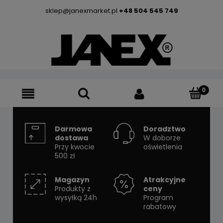
sklep@janexmarket.pl
+48 504 545 749
Darmowa
Doradztwo
dostawa
W doborze
Przy kwocie
oświetlenia
500 zł
Magazyn
Atrakcyjne
Produkty z
ceny
wysyłką 24h
Program
rabatowy