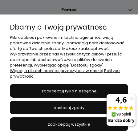
Pomoc
Dbamy o Twoją prywatność
Moje konto
Pliki cookies i pokrewne im technologie umożliwiają
poprawne działanie strony i pomagają nam dostosować
Płatności i dostawa
ofertę do Twoich potrzeb. Możesz zaakceptować
wykorzystanie przez nas wszystkich tych plików i przejść
do sklepu lub dostosować użycie plików do swoich
Informacje
preferencji, wybierając opcję "Dostosuj zgody".
Więcej o plikach cookies przeczytasz w naszej Polityce
prywatności.
O nas
zaakceptuj tylko niezbędne
JANEX
// ul. Przemysłowa 11a, 75-216 Koszalin //
NIP
669-050-03-43
dostosuj zgody
//
Tel.:
504 545 749
//
E-mail:
sklep@janexmarket.pl
zaakceptuj wszystkie