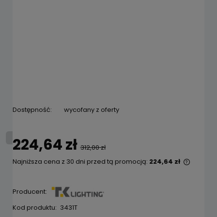
Dostępność:
wycofany z oferty
224,64 zł
312,00 zł
Najniższa cena z 30 dni przed tą promocją:
224,64 zł
Jeżeli 
niż 30 
cena o
Producent:
pojawił
Kod produktu:
3431T