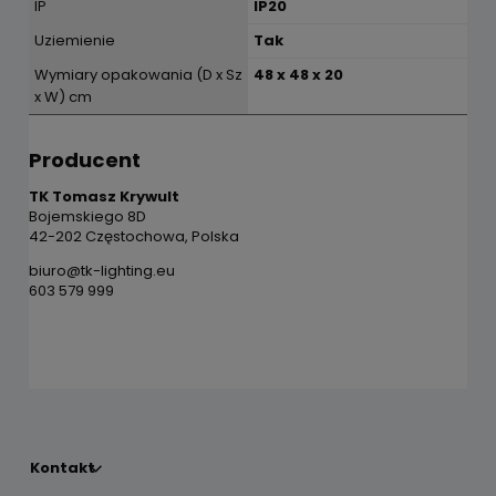
IP
IP20
Uziemienie
Tak
Wymiary opakowania (D x Sz
48 x 48 x 20
x W) cm
Producent
TK Tomasz Krywult
Bojemskiego 8D
42-202 Częstochowa, Polska
biuro@tk-lighting.eu
603 579 999
Kontakt