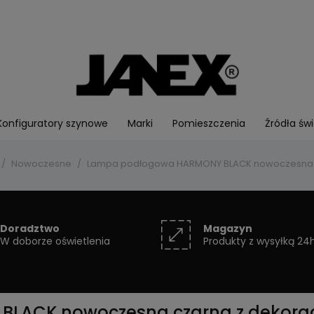
Konfiguratory szynowe
Marki
Pomieszczenia
Źródła świ
Nowoczesne
Lampa podłogowa HARMONY BLACK nowoczesna cz
Doradztwo
Magazyn
W doborze oświetlenia
Produkty z wysyłką 24
ACK nowoczesna czarna z dekoracy