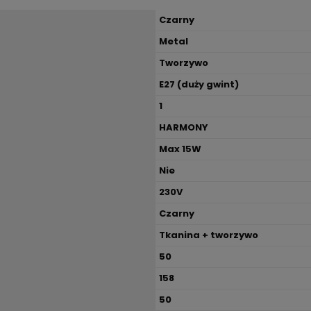
Czarny
Metal
Tworzywo
E27 (duży gwint)
1
HARMONY
Max 15W
Nie
230V
Czarny
Tkanina + tworzywo
50
158
50