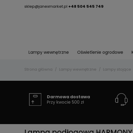
sklep@janexmarket.pl
+48 504 545 749
Lampy wewnętrzne
Oświetlenie ogrodowe
Strona główna
Lampy wewnętrzne
Lampy stojące
Darmowa dostawa
Przy kwocie 500 zł
Lampa podłogowa HARMONY BL