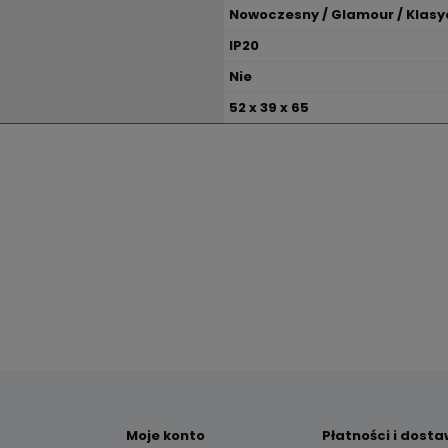
Nowoczesny / Glamour / Klasy
IP20
Nie
52 x 39 x 65
Moje konto
Płatności i dost