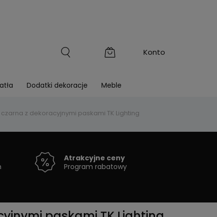
atła
Dodatki dekoracje
Meble
arna z dekoracyjnymi paskami TK Lighting
Atrakcyjne ceny
h
Program rabatowy
jnymi paskami TK Lighting