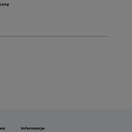
czny
awa
Informacje