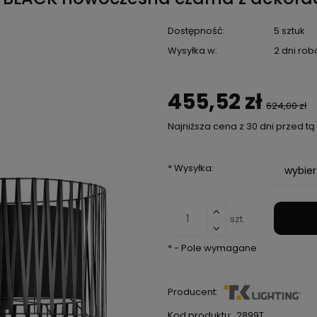
Dostępność:
5 sztuk
Wysyłka w:
2 dni rob
455,52 zł
624,00 zł
Najniższa cena z 30 dni przed t
Jeżeli produkt je
*
Wysyłka:
niż 30 dni, wyświe
cena od momentu
pojawił się w spr
szt.
*
- Pole wymagane
Producent:
Kod produktu:
2899T