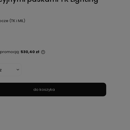
ocze (TK i MIL)
ą promocją:
530,40 zł
st sprzedawany krócej
tlana jest najniższa
, kiedy produkt
zedaży.
do koszyka