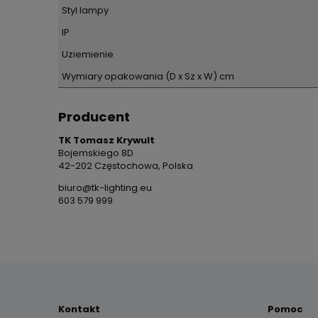
Styl lampy
IP
Uziemienie
Wymiary opakowania (D x Sz x W) cm
Producent
TK Tomasz Krywult
Bojemskiego 8D
42-202 Częstochowa, Polska
biuro@tk-lighting.eu
603 579 999
Kontakt
Pomoc