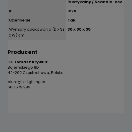
Rustykalny / Scandic-eco
IP
IP20
Uziemienie
Tak
Wymiary opakowania (D x Sz
30 x 30 x 35
x W) cm
Producent
TK Tomasz Krywult
Bojemskiego 8D
42-202 Częstochowa, Polska
biuro@tk-lighting.eu
603 579 999