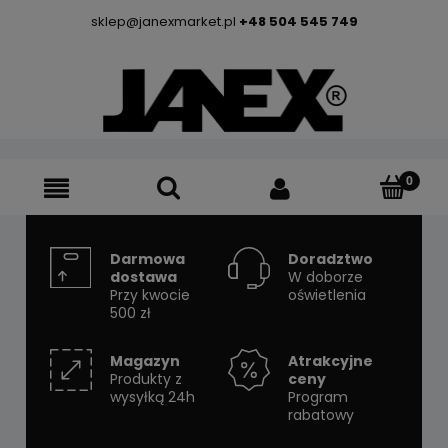
sklep@janexmarket.pl
+48 504 545 749
Darmowa
Doradztwo
dostawa
W doborze
Przy kwocie
oświetlenia
500 zł
Magazyn
Atrakcyjne
Produkty z
ceny
wysyłką 24h
Program
rabatowy