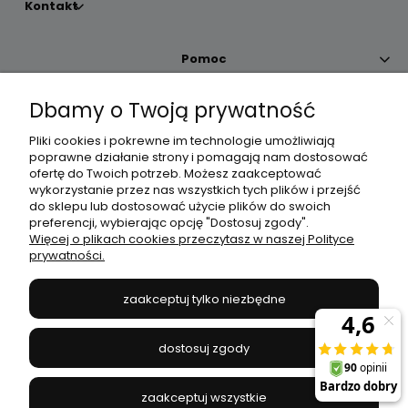
Kontakt
Pomoc
Dbamy o Twoją prywatność
Moje konto
Pliki cookies i pokrewne im technologie umożliwiają
poprawne działanie strony i pomagają nam dostosować
Płatności i dostawa
ofertę do Twoich potrzeb. Możesz zaakceptować
wykorzystanie przez nas wszystkich tych plików i przejść
do sklepu lub dostosować użycie plików do swoich
Informacje
preferencji, wybierając opcję "Dostosuj zgody".
Więcej o plikach cookies przeczytasz w naszej Polityce
prywatności.
O nas
zaakceptuj tylko niezbędne
JANEX
// ul. Przemysłowa 11a, 75-216 Koszalin //
NIP
669-050-03-43
dostosuj zgody
//
Tel.:
504 545 749
//
E-mail:
sklep@janexmarket.pl
zaakceptuj wszystkie