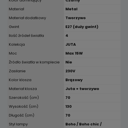
Kolor dominujący
Czarny
Materiał
Metal
Materiał dodatkowy
Tworzywo
Gwint
E27 (duży gwint)
Ilość źródeł światła
4
Kolekcja
JUTA
Moc
Max 15W
Źródło światła w komplecie
Nie
Zasilanie
230V
Kolor klosza
Brązowy
Materiał klosza
Juta + tworzywo
Szerokość (cm)
70
Wysokość (cm)
130
Długość (cm)
70
Styl lampy
Boho / Boho chic /