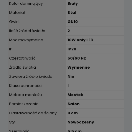
Kolor dominujący
Biały
Materiał
Stal
Gwint
GU10
Ilość źródeł światła
2
Moc maksymalna
10W only LED
IP
IP20
Częstotliwość
50/60 Hz
Źródła światła
Wymienne
Zawiera źródło światła
Nie
Klasa ochroności
I
Metoda montażu
Mostek
Pomieszczenie
Salon
Odstawalność od ściany
9 cm
Styl
Nowoczesny
Szerokość
5.5 cm