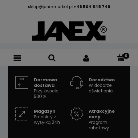
sklep@janexmarket.pl
+48 504 545 749
Darmowa
Doradztwo
dostawa
W doborze
Przy kwocie
oświetlenia
500 zł
Magazyn
Atrakcyjne
Produkty z
ceny
wysyłką 24h
Program
rabatowy