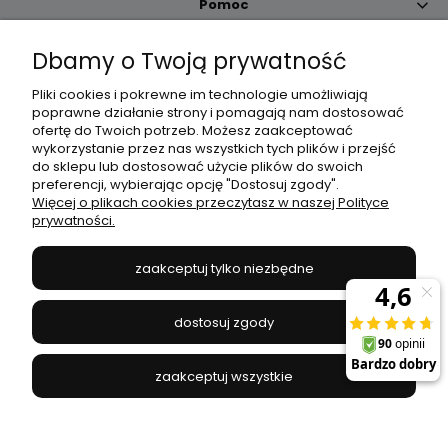
Pomoc
Dbamy o Twoją prywatność
Moje konto
Pliki cookies i pokrewne im technologie umożliwiają
poprawne działanie strony i pomagają nam dostosować
Płatności i dostawa
ofertę do Twoich potrzeb. Możesz zaakceptować
wykorzystanie przez nas wszystkich tych plików i przejść
do sklepu lub dostosować użycie plików do swoich
Informacje
preferencji, wybierając opcję "Dostosuj zgody".
Więcej o plikach cookies przeczytasz w naszej Polityce
prywatności.
O nas
zaakceptuj tylko niezbędne
JANEX
// ul. Przemysłowa 11a, 75-216 Koszalin //
NIP
669-050-03-43
dostosuj zgody
//
Tel.:
504 545 749
//
E-mail:
sklep@janexmarket.pl
zaakceptuj wszystkie
pokaż pełną wersję strony