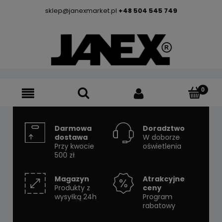
sklep@janexmarket.pl
+48 504 545 749
Darmowa
Doradztwo
dostawa
W doborze
Przy kwocie
oświetlenia
500 zł
Magazyn
Atrakcyjne
Produkty z
ceny
wysyłką 24h
Program
rabatowy