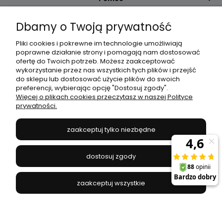
Dbamy o Twoją prywatność
Moje konto
Pliki cookies i pokrewne im technologie umożliwiają
poprawne działanie strony i pomagają nam dostosować
Płatności i dostawa
ofertę do Twoich potrzeb. Możesz zaakceptować
wykorzystanie przez nas wszystkich tych plików i przejść
do sklepu lub dostosować użycie plików do swoich
Informacje
preferencji, wybierając opcję "Dostosuj zgody".
Więcej o plikach cookies przeczytasz w naszej Polityce
prywatności.
O nas
zaakceptuj tylko niezbędne
JANEX
// ul. Przemysłowa 11a, 75-216 Koszalin //
NIP
669-050-03-43
dostosuj zgody
//
Tel.:
504 545 749
//
E-mail:
sklep@janexmarket.pl
zaakceptuj wszystkie
pokaż pełną wersję strony