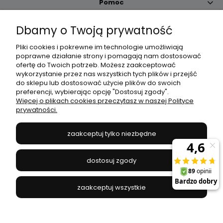
Pomoc
Dbamy o Twoją prywatność
Moje konto
Pliki cookies i pokrewne im technologie umożliwiają
poprawne działanie strony i pomagają nam dostosować
Płatności i dostawa
ofertę do Twoich potrzeb. Możesz zaakceptować
wykorzystanie przez nas wszystkich tych plików i przejść
do sklepu lub dostosować użycie plików do swoich
Informacje
preferencji, wybierając opcję "Dostosuj zgody".
Więcej o plikach cookies przeczytasz w naszej Polityce
prywatności.
O nas
zaakceptuj tylko niezbędne
JANEX
// ul. Przemysłowa 11a, 75-216 Koszalin //
NIP
669-050-03-43
dostosuj zgody
//
Tel.:
504 545 749
//
E-mail:
sklep@janexmarket.pl
zaakceptuj wszystkie
pokaż pełną wersję strony