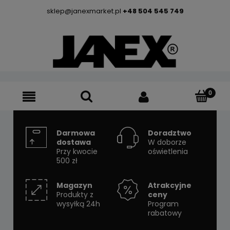
sklep@janexmarket.pl
+48 504 545 749
Darmowa
Doradztwo
dostawa
W doborze
Przy kwocie
oświetlenia
500 zł
Magazyn
Atrakcyjne
Produkty z
ceny
wysyłką 24h
Program
rabatowy