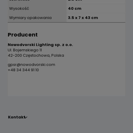
Wysokość
40 cm
Wymiary opakowania
3.5 x 7 x 43 cm
Producent
Nowodvorski Lighting sp. z o.o.
Ul. Bojemskiego 11
42-200 Częstochowa, Polska
gpsr@nowodvorski.com
+48 34 344 91 10
Kontakt