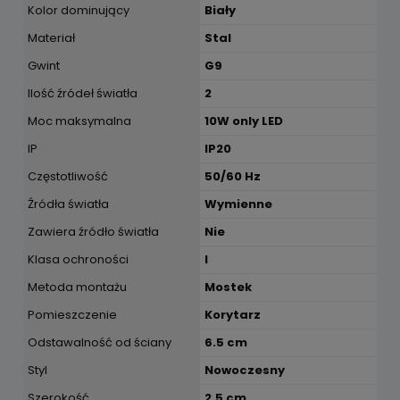
Kolor dominujący
Biały
Materiał
Stal
Gwint
G9
Ilość źródeł światła
2
Moc maksymalna
10W only LED
IP
IP20
Częstotliwość
50/60 Hz
Źródła światła
Wymienne
Zawiera źródło światła
Nie
Klasa ochroności
I
Metoda montażu
Mostek
Pomieszczenie
Korytarz
Odstawalność od ściany
6.5 cm
Styl
Nowoczesny
Szerokość
2.5 cm