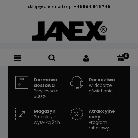
sklep@janexmarket.pl
+48 504 545 749
Darmowa
Doradztwo
dostawa
W doborze
Przy kwocie
oświetlenia
500 zł
Magazyn
Atrakcyjne
Produkty z
ceny
wysyłką 24h
Program
rabatowy