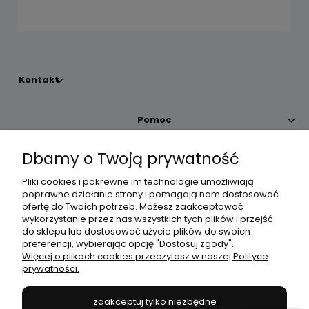
Kontakt
Pomoc
Dbamy o Twoją prywatność
Moje konto
Pliki cookies i pokrewne im technologie umożliwiają
poprawne działanie strony i pomagają nam dostosować
Płatności i dostawa
ofertę do Twoich potrzeb. Możesz zaakceptować
wykorzystanie przez nas wszystkich tych plików i przejść
do sklepu lub dostosować użycie plików do swoich
Informacje
preferencji, wybierając opcję "Dostosuj zgody".
Więcej o plikach cookies przeczytasz w naszej Polityce
prywatności.
O nas
zaakceptuj tylko niezbędne