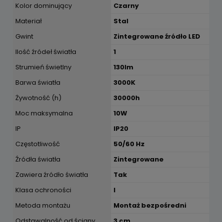
Kolor dominujący
Czarny
Materiał
Stal
Gwint
Zintegrowane źródło LED
Ilość źródeł światła
1
Strumień świetlny
130lm
Barwa światła
3000K
Żywotność (h)
30000h
Moc maksymalna
10W
IP
IP20
Częstotliwość
50/60 Hz
Źródła światła
Zintegrowane
Zawiera źródło światła
Tak
Klasa ochroności
I
Metoda montażu
Montaż bezpośredni
Odstawalność od ściany
3 cm