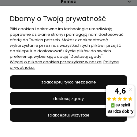
Pomoc
Dbamy o Twoją prywatność
Moje konto
Pliki cookies i pokrewne im technologie umożliwiają
poprawne działanie strony i pomagają nam dostosować
Płatności i dostawa
ofertę do Twoich potrzeb. Możesz zaakceptować
wykorzystanie przez nas wszystkich tych plików i przejść
do sklepu lub dostosować użycie plików do swoich
Informacje
preferencji, wybierając opcję "Dostosuj zgody".
Więcej o plikach cookies przeczytasz w naszej Polityce
prywatności.
O nas
zaakceptuj tylko niezbędne
JANEX
// ul. Przemysłowa 11a, 75-216 Koszalin //
NIP
669-050-03-43
dostosuj zgody
//
Tel.:
504 545 749
//
E-mail:
sklep@janexmarket.pl
zaakceptuj wszystkie
pokaż pełną wersję strony