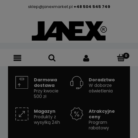
sklep@janexmarket.pl
+48 504 545 749
Darmowa
Doradztwo
dostawa
W doborze
Przy kwocie
oświetlenia
500 zł
Magazyn
Atrakcyjne
Produkty z
ceny
wysyłką 24h
Program
rabatowy