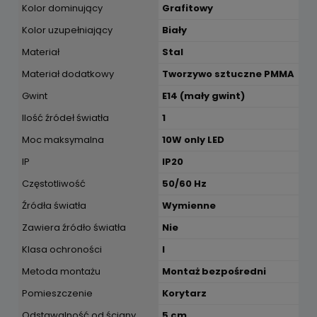
Kolor dominujący
Grafitowy
Kolor uzupełniający
Biały
Materiał
Stal
Materiał dodatkowy
Tworzywo sztuczne PMMA
Gwint
E14 (mały gwint)
Ilość źródeł światła
1
Moc maksymalna
10W only LED
IP
IP20
Częstotliwość
50/60 Hz
Źródła światła
Wymienne
Zawiera źródło światła
Nie
Klasa ochroności
I
Metoda montażu
Montaż bezpośredni
Pomieszczenie
Korytarz
Odstawalność od ściany
5 cm