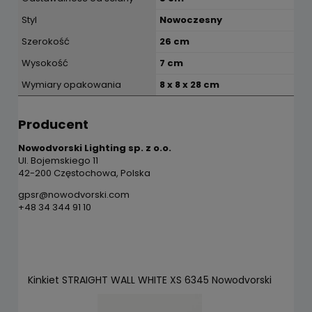
Styl
Nowoczesny
Szerokość
26 cm
Wysokość
7 cm
Wymiary opakowania
8 x 8 x 28 cm
Producent
Nowodvorski Lighting sp. z o.o.
Ul. Bojemskiego 11
42-200 Częstochowa, Polska
gpsr@nowodvorski.com
+48 34 344 91 10
Kinkiet STRAIGHT WALL WHITE XS 6345 Nowodvorski