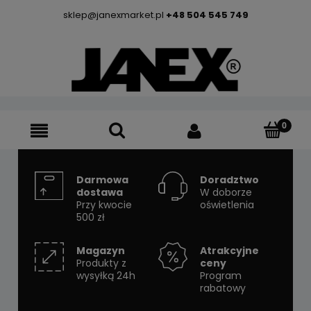
sklep@janexmarket.pl
+48 504 545 749
Darmowa
Doradztwo
dostawa
W doborze
Przy kwocie
oświetlenia
500 zł
Magazyn
Atrakcyjne
Produkty z
ceny
wysyłką 24h
Program
rabatowy