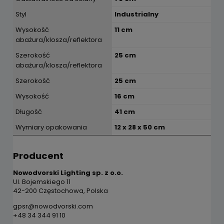
Styl
Industrialny
Wysokość
11 cm
abażura/klosza/reflektora
Szerokość
25 cm
abażura/klosza/reflektora
Szerokość
25 cm
Wysokość
16 cm
Długość
41 cm
Wymiary opakowania
12 x 28 x 50 cm
Producent
Nowodvorski Lighting sp. z o.o.
Ul. Bojemskiego 11
42-200 Częstochowa, Polska
gpsr@nowodvorski.com
+48 34 344 91 10