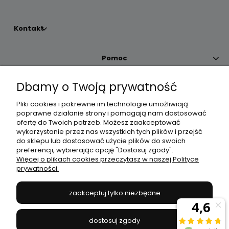
Kontakt
Pomoc
Dbamy o Twoją prywatność
Moje konto
Pliki cookies i pokrewne im technologie umożliwiają
poprawne działanie strony i pomagają nam dostosować
Płatności i dostawa
ofertę do Twoich potrzeb. Możesz zaakceptować
wykorzystanie przez nas wszystkich tych plików i przejść
do sklepu lub dostosować użycie plików do swoich
Informacje
preferencji, wybierając opcję "Dostosuj zgody".
Więcej o plikach cookies przeczytasz w naszej Polityce
prywatności.
O nas
zaakceptuj tylko niezbędne
JANEX
// ul. Przemysłowa 11a, 75-216 Koszalin //
NIP
669-050-03-43
dostosuj zgody
//
Tel.:
504 545 749
//
E-mail:
sklep@janexmarket.pl