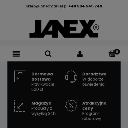
sklep@janexmarket.pl
+48 504 545 749
Darmowa
Doradztwo
dostawa
W doborze
Przy kwocie
oświetlenia
500 zł
Magazyn
Atrakcyjne
Produkty z
ceny
wysyłką 24h
Program
rabatowy