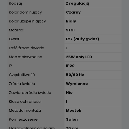
Rodzaj
Z regulacją
Kolor dominujący
Czarny
Kolor uzupełniający
Biały
Materiał
Stal
Gwint
E27 (duży gwint)
Ilość źródeł światła
1
Moc maksymalna
25W only LED
IP
IP20
Częstotliwość
50/60 Hz
Źródła światła
Wymienne
Zawiera źródło światła
Nie
Klasa ochroności
I
Metoda montażu
Mostek
Pomieszczenie
Salon
Odstawalność od ściany
70 cm