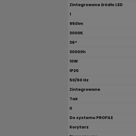
Zintegrowane źródło LED
1
950lm
3000K
36°
30000h
10W
IP20
50/60 Hz
Zintegrowane
Tak
II
Do systemu PROFILE
Korytarz