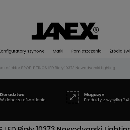
Konfiguratory szynowe
Marki
Pomieszczenia
Źródła świ
 reflektor PROFILE TINOS LED Biały 10373 Nowodvorski Lighting
Doradztwo
Magazyn
W doborze oświetlenia
Produkty z wysyłką 24
 LED Biały 10373 Nowodvorski Lightin