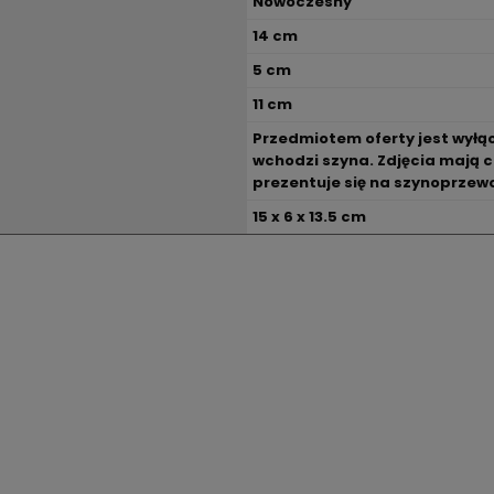
Nowoczesny
14 cm
5 cm
11 cm
Przedmiotem oferty jest wyłąc
wchodzi szyna. Zdjęcia mają 
prezentuje się na szynoprzew
15 x 6 x 13.5 cm