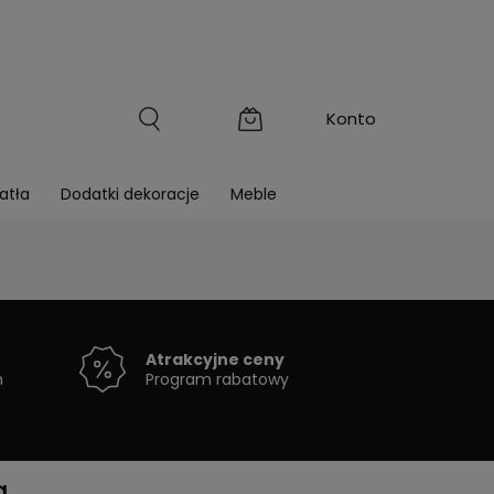
atła
Dodatki dekoracje
Meble
Atrakcyjne ceny
h
Program rabatowy
g