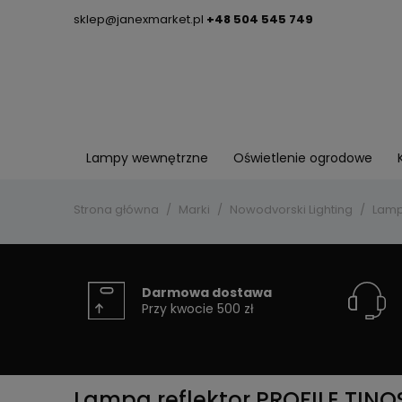
sklep@janexmarket.pl
+48 504 545 749
Lampy wewnętrzne
Oświetlenie ogrodowe
Strona główna
Marki
Nowodvorski Lighting
Lampa
Darmowa dostawa
Przy kwocie 500 zł
Lampa reflektor PROFILE TINOS