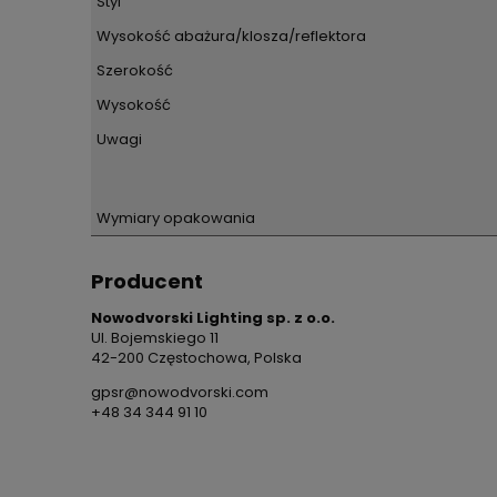
Styl
Wysokość abażura/klosza/reflektora
Szerokość
Wysokość
Uwagi
Wymiary opakowania
Producent
Nowodvorski Lighting sp. z o.o.
Ul. Bojemskiego 11
42-200 Częstochowa, Polska
gpsr@nowodvorski.com
+48 34 344 91 10