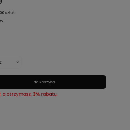
00 sztuk
ny
do koszyka
ł, a otrzymasz:
3%
rabatu.