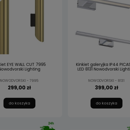
kiet EYE WALL CUT 7995
Kinkiet galeryjka IP44 PIC
Nowodvorski Lighting
LED 8131 Nowodvorski Light
NOWODVORSKI - 7995
NOWODVORSKI - 8131
299,00 zł
399,00 zł
do koszyka
do koszyka