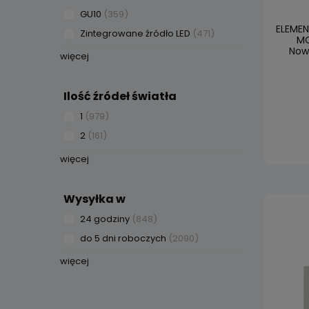
GU10
(359)
ELEME
Zintegrowane źródło LED
(471)
MO
Nowo
więcej
Ilość źródeł światła
1
(979)
2
(161)
więcej
Wysyłka w
24 godziny
(848)
do 5 dni roboczych
(2090)
więcej