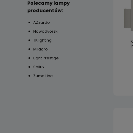
Polecamy lampy
producentów:
AZzardo
Nowodvorski
TKlighting
K
Milagro
Light Prestige
Sollux
Zuma Line