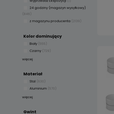
Wyprzedaż Ekspozycji
(1)
24 godziny (magazyn wysyłkowy)
(846)
z magazynu producenta
(2139)
Kolor dominujący
Biały
(555)
Czarny
(729)
więcej
Materiał
Stal
(630)
Aluminium
(570)
więcej
Gwint