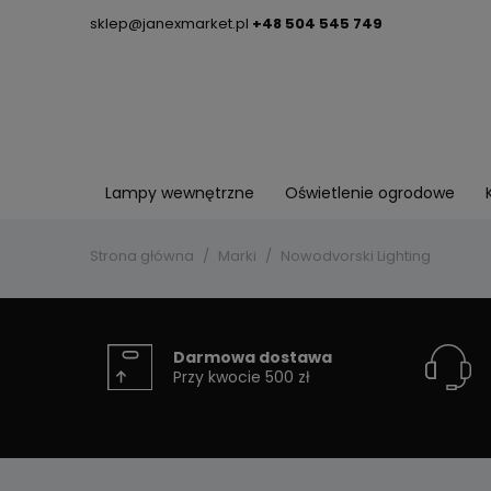
sklep@janexmarket.pl
+48 504 545 749
Lampy wewnętrzne
Oświetlenie ogrodowe
Strona główna
Marki
Nowodvorski Lighting
Darmowa dostawa
Przy kwocie 500 zł