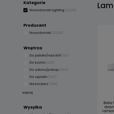
Kategorie
Lam
Nowodvorski Lighting
(2229)
Producent
Nowodvorski
(2229)
Wnętrza
Do jadalni/nad stół
(113)
Do kuchni
(126)
Do salonu/pokoju
(143)
Do sypialni
(142)
Na korytarz
(146)
więcej
Biała
Wysyłka
dwom
ramion