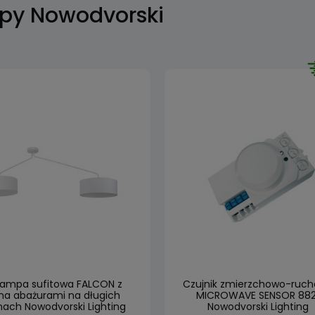
py Nowodvorski
 lampa sufitowa FALCON z
Czujnik zmierzchowo-ruc
a abażurami na długich
MICROWAVE SENSOR 882
ach Nowodvorski Lighting
Nowodvorski Lighting