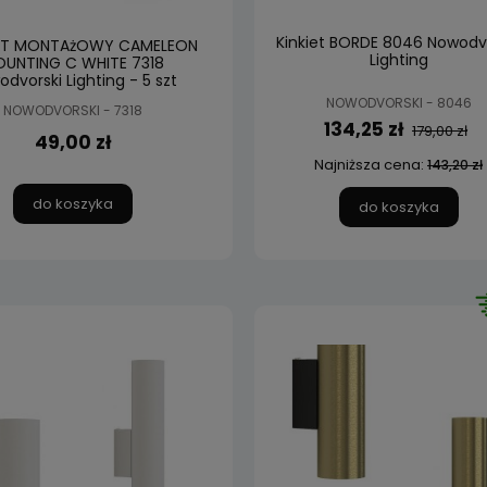
Kinkiet BORDE 8046 Nowodv
NT MONTAżOWY CAMELEON
Lighting
UNTING C WHITE 7318
dvorski Lighting - 5 szt
NOWODVORSKI - 8046
NOWODVORSKI - 7318
134,25 zł
179,00 zł
49,00 zł
Najniższa cena:
143,20 zł
do koszyka
do koszyka