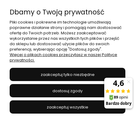
Dbamy o Twoją prywatność
Moje konto
Pliki cookies i pokrewne im technologie umożliwiają
poprawne działanie strony i pomagają nam dostosować
Płatności i dostawa
ofertę do Twoich potrzeb. Możesz zaakceptować
wykorzystanie przez nas wszystkich tych plików i przejść
do sklepu lub dostosować użycie plików do swoich
Informacje
preferencji, wybierając opcję "Dostosuj zgody".
Więcej o plikach cookies przeczytasz w naszej Polityce
prywatności.
O nas
zaakceptuj tylko niezbędne
JANEX
// ul. Przemysłowa 11a, 75-216 Koszalin //
NIP
669-050-03-43
dostosuj zgody
//
Tel.:
504 545 749
//
E-mail:
sklep@janexmarket.pl
zaakceptuj wszystkie
pokaż pełną wersję strony