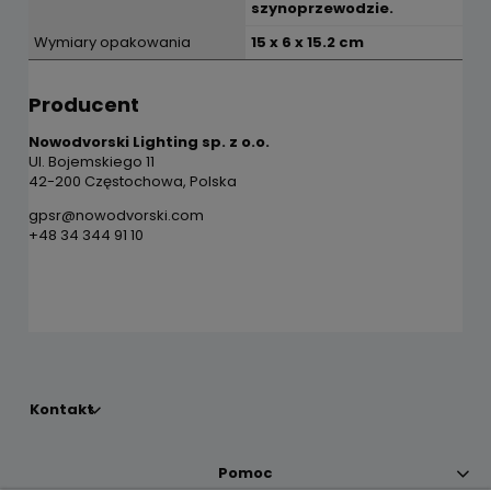
szynoprzewodzie.
Wymiary opakowania
15 x 6 x 15.2 cm
Producent
Nowodvorski Lighting sp. z o.o.
Ul. Bojemskiego 11
42-200 Częstochowa, Polska
gpsr@nowodvorski.com
+48 34 344 91 10
Kontakt
Pomoc