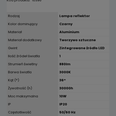
Kod produktu:
10396
Rodzaj
Lampa reflektor
Kolor dominujący
Czarny
Materiał
Aluminium
Materiał dodatkowy
Tworzywo sztuczne
Gwint
Zintegrowane źródło LED
Ilość źródeł światła
1
Strumień świetlny
880lm
Barwa światła
3000K
Kąt (°)
36°
Żywotność (h)
30000h
Moc maksymalna
10W
IP
IP20
Częstotliwość
50/60 Hz