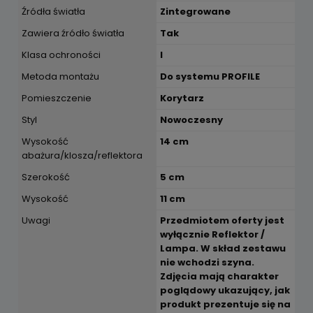
Źródła światła
Zintegrowane
Zawiera źródło światła
Tak
Klasa ochroności
I
Metoda montażu
Do systemu PROFILE
Pomieszczenie
Korytarz
Styl
Nowoczesny
Wysokość
14 cm
abażura/klosza/reflektora
Szerokość
5 cm
Wysokość
11 cm
Uwagi
Przedmiotem oferty jest
wyłącznie Reflektor /
Lampa. W skład zestawu
nie wchodzi szyna.
Zdjęcia mają charakter
poglądowy ukazujący, jak
produkt prezentuje się na