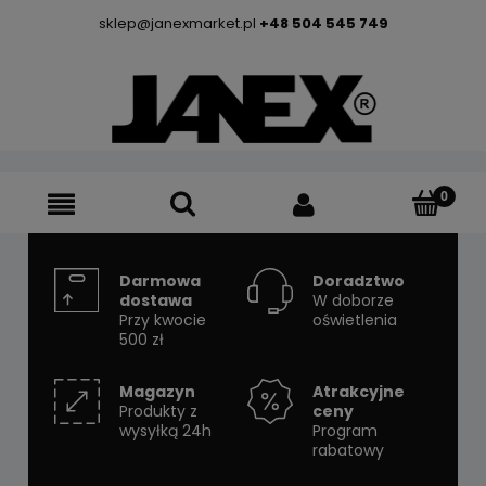
sklep@janexmarket.pl
+48 504 545 749
Darmowa
Doradztwo
dostawa
W doborze
Przy kwocie
oświetlenia
500 zł
Magazyn
Atrakcyjne
Produkty z
ceny
wysyłką 24h
Program
rabatowy