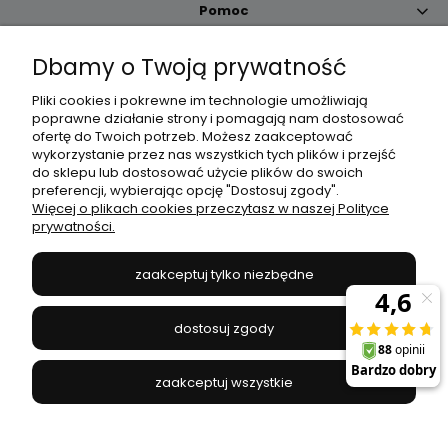
Pomoc
Dbamy o Twoją prywatność
Moje konto
Pliki cookies i pokrewne im technologie umożliwiają
poprawne działanie strony i pomagają nam dostosować
Płatności i dostawa
ofertę do Twoich potrzeb. Możesz zaakceptować
wykorzystanie przez nas wszystkich tych plików i przejść
do sklepu lub dostosować użycie plików do swoich
Informacje
preferencji, wybierając opcję "Dostosuj zgody".
Więcej o plikach cookies przeczytasz w naszej Polityce
prywatności.
O nas
zaakceptuj tylko niezbędne
JANEX
// ul. Przemysłowa 11a, 75-216 Koszalin //
NIP
669-050-03-43
dostosuj zgody
//
Tel.:
504 545 749
//
E-mail:
sklep@janexmarket.pl
zaakceptuj wszystkie
pokaż pełną wersję strony