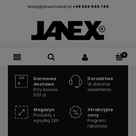
sklep@janexmarket.pl
+48 504 545 749
Darmowa
Doradztwo
dostawa
W doborze
Przy kwocie
oświetlenia
500 zł
Magazyn
Atrakcyjne
Produkty z
ceny
wysyłką 24h
Program
rabatowy