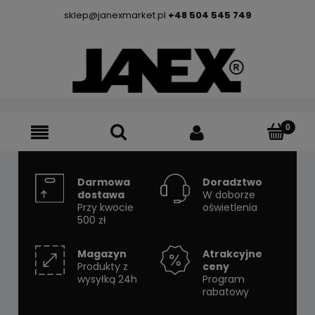
sklep@janexmarket.pl
+48 504 545 749
Darmowa
Doradztwo
dostawa
W doborze
Przy kwocie
oświetlenia
500 zł
Magazyn
Atrakcyjne
Produkty z
ceny
wysyłką 24h
Program
rabatowy