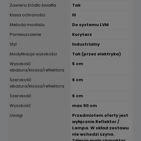
Zawiera źródło światła
Tak
Klasa ochroności
III
Metoda montażu
Do systemu LVM
Pomieszczenie
Korytarz
Styl
Industrialny
Modyfikacja wysokości
Tak (przez elektryka)
Wysokość
5 cm
abażura/klosza/reflektora
Szerokość
6 cm
abażura/klosza/reflektora
Szerokość
6 cm
Wysokość
max 90 cm
Uwagi
Przedmiotem oferty jest
wyłącznie Reflektor /
Lampa. W skład zestawu
nie wchodzi szyna.
Zdjęcia mają charakter