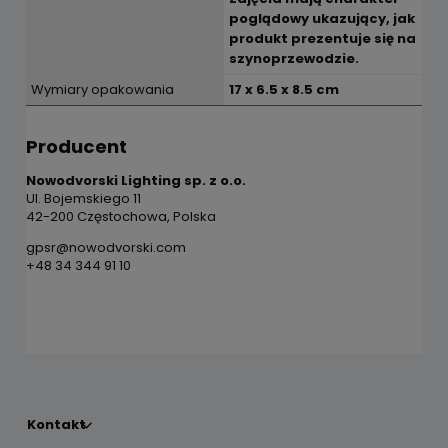
poglądowy ukazujący, jak
produkt prezentuje się na
szynoprzewodzie.
Wymiary opakowania
17 x 6.5 x 8.5 cm
Producent
Nowodvorski Lighting sp. z o.o.
Ul. Bojemskiego 11
42-200 Częstochowa, Polska
gpsr@nowodvorski.com
+48 34 344 91 10
Kontakt