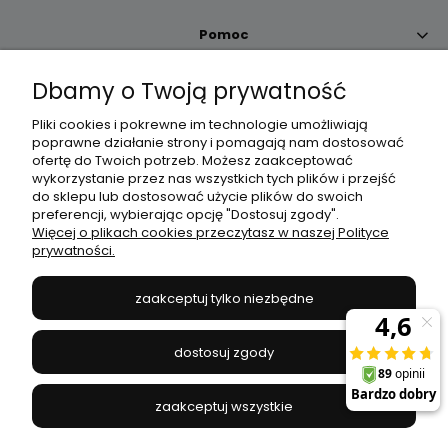
Pomoc
Dbamy o Twoją prywatność
Moje konto
Pliki cookies i pokrewne im technologie umożliwiają
poprawne działanie strony i pomagają nam dostosować
Płatności i dostawa
ofertę do Twoich potrzeb. Możesz zaakceptować
wykorzystanie przez nas wszystkich tych plików i przejść
do sklepu lub dostosować użycie plików do swoich
Informacje
preferencji, wybierając opcję "Dostosuj zgody".
Więcej o plikach cookies przeczytasz w naszej Polityce
prywatności.
O nas
zaakceptuj tylko niezbędne
JANEX
// ul. Przemysłowa 11a, 75-216 Koszalin //
NIP
669-050-03-43
dostosuj zgody
//
Tel.:
504 545 749
//
E-mail:
sklep@janexmarket.pl
zaakceptuj wszystkie