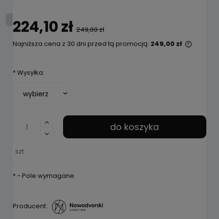
224,10 zł
249,00 zł
Najniższa cena z 30 dni przed tą promocją:
249,00 zł
Jeżeli 
niż 30 
*
Wysyłka:
cena o
pojawił
do koszyka
szt.
*
- Pole wymagane
Producent: