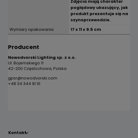
Zdjęcia mają charakter
poglądowy ukazujący, jak
produkt prezentuje się na
szynoprzewodzie.
Wymiary opakowania
17 x 11 x 9.5 cm
Producent
Nowodvorski Lighting sp. z o.o.
Ul. Bojemskiego 11
42-200 Częstochowa, Polska
gpsr@nowodvorski.com
+48 34 344 91 10
Kontakt