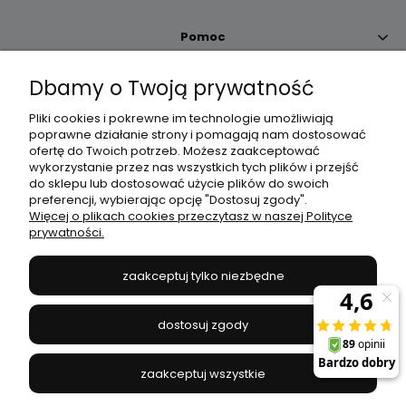
Pomoc
Dbamy o Twoją prywatność
Moje konto
Pliki cookies i pokrewne im technologie umożliwiają
poprawne działanie strony i pomagają nam dostosować
Płatności i dostawa
ofertę do Twoich potrzeb. Możesz zaakceptować
wykorzystanie przez nas wszystkich tych plików i przejść
do sklepu lub dostosować użycie plików do swoich
Informacje
preferencji, wybierając opcję "Dostosuj zgody".
Więcej o plikach cookies przeczytasz w naszej Polityce
prywatności.
O nas
zaakceptuj tylko niezbędne
JANEX
// ul. Przemysłowa 11a, 75-216 Koszalin //
NIP
669-050-03-43
dostosuj zgody
//
Tel.:
504 545 749
//
E-mail:
sklep@janexmarket.pl
zaakceptuj wszystkie