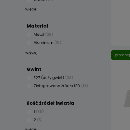
więcej
Materiał
Metal
(26)
Aluminium
(15)
więcej
promoc
Gwint
E27 (duży gwint)
(33)
Zintegrowane źródło LED
(13)
Ilość źródeł światła
1
(38)
2
(5)
więcej