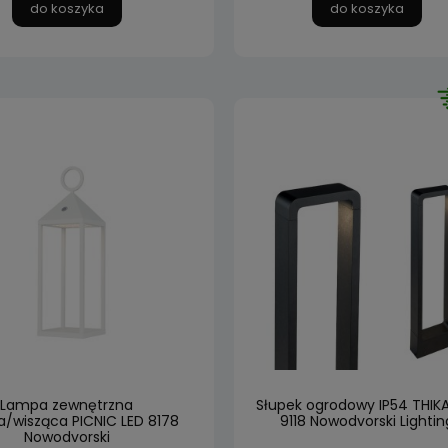
do koszyka
do koszyka
Lampa zewnętrzna
Słupek ogrodowy IP54 THIKA
a/wisząca PICNIC LED 8178
9118 Nowodvorski Lightin
Nowodvorski