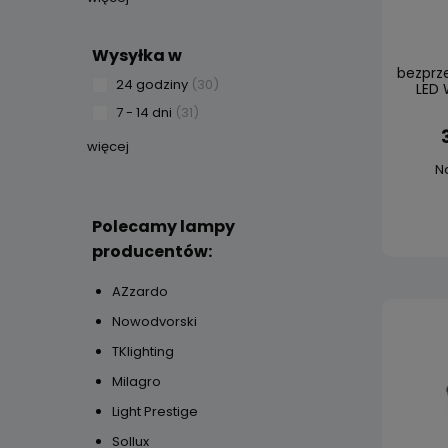
Wysyłka w
bezprz
24 godziny
(30)
LED 
7 - 14 dni
(31)
więcej
N
Polecamy lampy
producentów:
AZzardo
Nowodvorski
TKlighting
Milagro
Light Prestige
Sollux