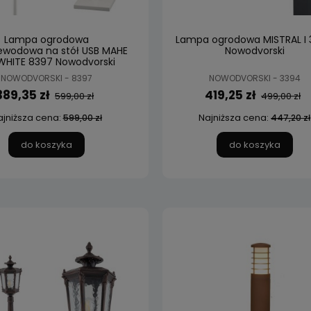
Lampa ogrodowa
Lampa ogrodowa MISTRAL I
ewodowa na stół USB MAHE
Nowodvorski
WHITE 8397 Nowodvorski
Lighting
NOWODVORSKI - 8397
NOWODVORSKI - 3394
389,35 zł
419,25 zł
599,00 zł
499,00 zł
ajniższa cena:
Najniższa cena:
599,00 zł
447,20 zł
do koszyka
do koszyka