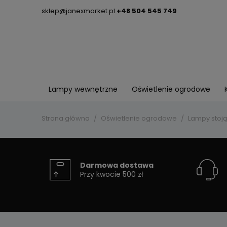
sklep@janexmarket.pl
+48 504 545 749
Lampy wewnętrzne
Oświetlenie ogrodowe
Strona główna
Oświetlenie ogrodowe
Lampy stoj
Darmowa dostawa
Przy kwocie 500 zł