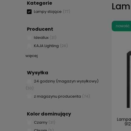
Kategorie
Lam
Lampy stojące
(77)
nowość
Producent
Ideallux
(31)
KAJA Lighting
(26)
więcej
Wysyłka
24 godziny (magazyn wysyłkowy)
(30)
z magazynu producenta
(74)
Kolor dominujący
Lampa
Czarny
(31)
912
Chrom
(5)