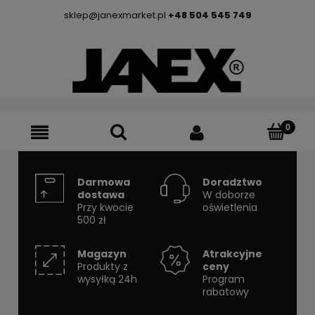
sklep@janexmarket.pl
+48 504 545 749
Darmowa
Doradztwo
dostawa
W doborze
Przy kwocie
oświetlenia
500 zł
Magazyn
Atrakcyjne
Produkty z
ceny
wysyłką 24h
Program
rabatowy