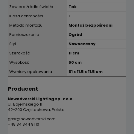
Zawiera źródło światła
Tak
Klasa ochroności
I
Metoda montażu
Montaż bezpośredni
Pomieszczenie
Ogród
Styl
Nowoczesny
Szerokość
11 cm
Wysokość
50 cm
Wymiary opakowania
51 x 11.5 x 11.5 cm
Producent
Nowodvorski Lighting sp. z o.o.
Ul. Bojemskiego 11
42-200 Częstochowa, Polska
gpsr@nowodvorski.com
+48 34 344 91 10