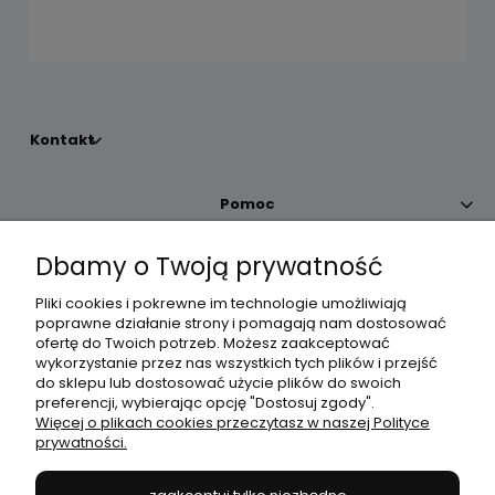
Kontakt
Pomoc
Dbamy o Twoją prywatność
Moje konto
Pliki cookies i pokrewne im technologie umożliwiają
poprawne działanie strony i pomagają nam dostosować
Płatności i dostawa
ofertę do Twoich potrzeb. Możesz zaakceptować
wykorzystanie przez nas wszystkich tych plików i przejść
do sklepu lub dostosować użycie plików do swoich
Informacje
preferencji, wybierając opcję "Dostosuj zgody".
Więcej o plikach cookies przeczytasz w naszej Polityce
prywatności.
O nas