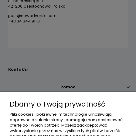
Ul. Bojemskiego 11
42-200 Częstochowa, Polska
gpsr@nowodvorski.com
+48 34 344 91 10
Kontakt
Pomoc
Dbamy o Twoją prywatność
Moje konto
Pliki cookies i pokrewne im technologie umożliwiają
poprawne działanie strony i pomagają nam dostosować
Płatności i dostawa
ofertę do Twoich potrzeb. Możesz zaakceptować
wykorzystanie przez nas wszystkich tych plików i przejść