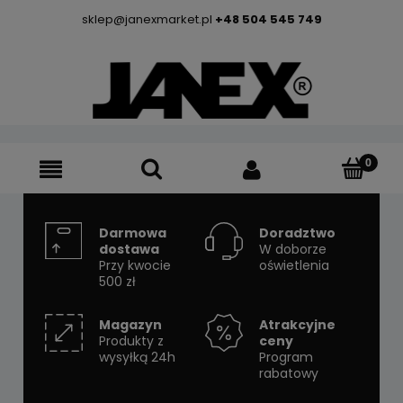
sklep@janexmarket.pl
+48 504 545 749
Darmowa
Doradztwo
dostawa
W doborze
Przy kwocie
oświetlenia
500 zł
Magazyn
Atrakcyjne
Produkty z
ceny
wysyłką 24h
Program
rabatowy