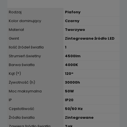
Rodzaj
Plafony
Kolor dominujący
Czarny
Materiał
Tworzywo
Gwint
Zintegrowane źródło LED
Ilość źródeł światła
1
Strumień świetlny
4500lm
Barwa światła
4000K
Kąt (°)
120°
Żywotność (h)
30000h
Moc maksymalna
50W
IP
IP20
Częstotliwość
50/60 Hz
Źródła światła
Zintegrowane
Zawiera źródło światła
Tak