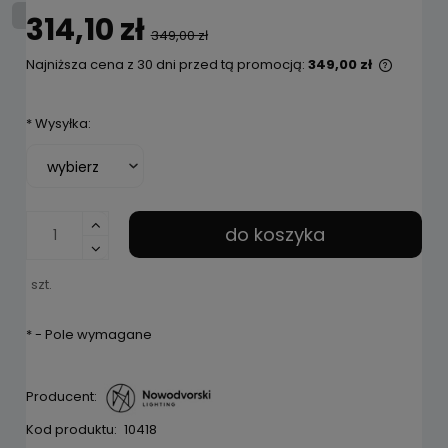
314,10 zł
349,00 zł
Najniższa cena z 30 dni przed tą promocją:
349,00 zł
Jeżeli 
niż 30 
*
Wysyłka:
cena o
pojawił
do koszyka
szt.
*
- Pole wymagane
Producent:
Kod produktu:
10418