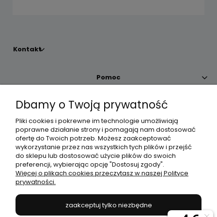
Kontakt
Pomoc
Dbamy o Twoją prywatność
Moje konto
Pliki cookies i pokrewne im technologie umożliwiają
poprawne działanie strony i pomagają nam dostosować
Płatności i dostawa
ofertę do Twoich potrzeb. Możesz zaakceptować
wykorzystanie przez nas wszystkich tych plików i przejść
do sklepu lub dostosować użycie plików do swoich
Informacje
preferencji, wybierając opcję "Dostosuj zgody".
Więcej o plikach cookies przeczytasz w naszej Polityce
prywatności.
O nas
zaakceptuj tylko niezbędne