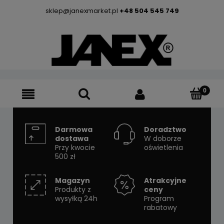
sklep@janexmarket.pl
+48 504 545 749
Darmowa
Doradztwo
dostawa
W doborze
Przy kwocie
oświetlenia
500 zł
Magazyn
Atrakcyjne
Produkty z
ceny
wysyłką 24h
Program
rabatowy