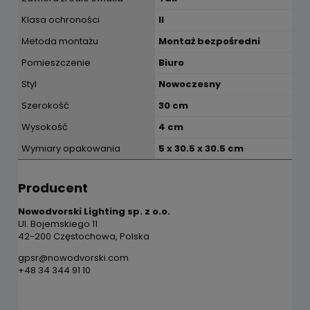
Klasa ochroności
II
Metoda montażu
Montaż bezpośredni
Pomieszczenie
Biuro
Styl
Nowoczesny
Szerokość
30 cm
Wysokość
4 cm
Wymiary opakowania
5 x 30.5 x 30.5 cm
Producent
Nowodvorski Lighting sp. z o.o.
Ul. Bojemskiego 11
42-200 Częstochowa, Polska
gpsr@nowodvorski.com
+48 34 344 91 10