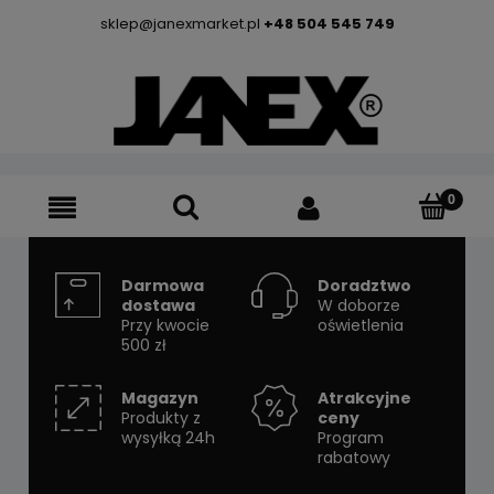
sklep@janexmarket.pl
+48 504 545 749
Darmowa
Doradztwo
dostawa
W doborze
Przy kwocie
oświetlenia
500 zł
Magazyn
Atrakcyjne
Produkty z
ceny
wysyłką 24h
Program
rabatowy