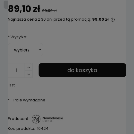
89,10 zł
99,00 zł
Najniższa cena z 30 dni przed tą promocją:
99,00 zł
Jeżeli p
niż 30 dn
*
Wysyłka:
cena od 
pojawił 
do koszyka
szt.
*
- Pole wymagane
Producent:
Kod produktu:
10424