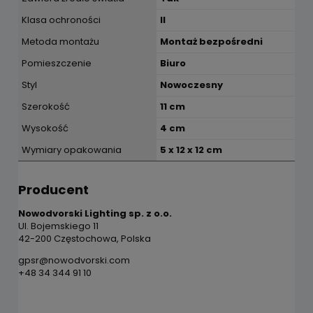
Klasa ochroności
II
Metoda montażu
Montaż bezpośredni
Pomieszczenie
Biuro
Styl
Nowoczesny
Szerokość
11 cm
Wysokość
4 cm
Wymiary opakowania
5 x 12 x 12 cm
Producent
Nowodvorski Lighting sp. z o.o.
Ul. Bojemskiego 11
42-200 Częstochowa, Polska
gpsr@nowodvorski.com
+48 34 344 91 10