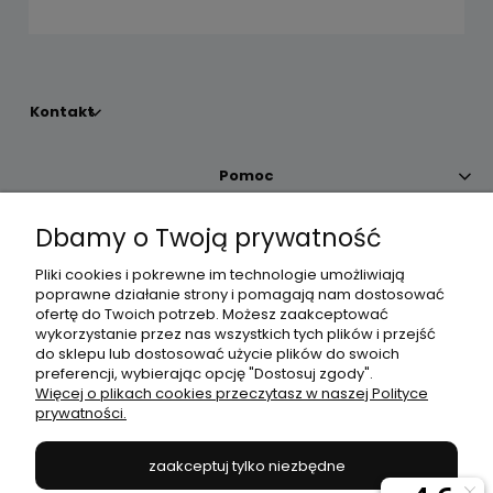
Kontakt
Pomoc
Dbamy o Twoją prywatność
Moje konto
Pliki cookies i pokrewne im technologie umożliwiają
poprawne działanie strony i pomagają nam dostosować
Płatności i dostawa
ofertę do Twoich potrzeb. Możesz zaakceptować
wykorzystanie przez nas wszystkich tych plików i przejść
do sklepu lub dostosować użycie plików do swoich
Informacje
preferencji, wybierając opcję "Dostosuj zgody".
Więcej o plikach cookies przeczytasz w naszej Polityce
prywatności.
O nas
zaakceptuj tylko niezbędne