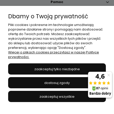
Pomoc
Dbamy o Twoją prywatność
Moje konto
Pliki cookies i pokrewne im technologie umożliwiają
poprawne działanie strony i pomagają nam dostosować
Płatności i dostawa
ofertę do Twoich potrzeb. Możesz zaakceptować
wykorzystanie przez nas wszystkich tych plików i przejść
do sklepu lub dostosować użycie plików do swoich
Informacje
preferencji, wybierając opcję "Dostosuj zgody".
Więcej o plikach cookies przeczytasz w naszej Polityce
prywatności.
O nas
zaakceptuj tylko niezbędne
JANEX
// ul. Przemysłowa 11a, 75-216 Koszalin //
NIP
669-050-03-43
dostosuj zgody
//
Tel.:
504 545 749
//
E-mail:
sklep@janexmarket.pl
zaakceptuj wszystkie
pokaż pełną wersję strony