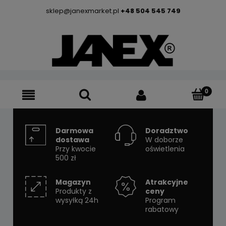
sklep@janexmarket.pl
+48 504 545 749
Darmowa
Doradztwo
dostawa
W doborze
Przy kwocie
oświetlenia
500 zł
Magazyn
Atrakcyjne
Produkty z
ceny
wysyłką 24h
Program
rabatowy