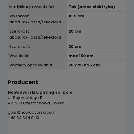
Modyfikacja wysokości
Tak (przez elektryka)
Wysokość
15.5 cm
abażura/klosza/reflektora
Szerokość
20 cm
abażura/klosza/reflektora
Szerokość
20 cm
Wysokość
max 150 cm
Wymiary opakowania
20 x 25 x 25 cm
Producent
Nowodvorski Lighting sp. z o.o.
Ul. Bojemskiego 11
42-200 Częstochowa, Polska
gpsr@nowodvorski.com
+48 34 344 91 10